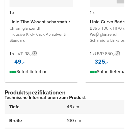
1 x
1 x
Linie Tibo Waschtischarmatur
Linie Curvo Badho
Chrom glänzend
|
B35 x T30 x H170 cm
|
Inklusive Klick-Klack Ablaufventil
|
Weiβ glänzend
|
Standard
Scharniere Links ode
1 x
UVP 98,-
1 x
UVP 650,-
49,-
325,-
Sofort lieferbar
Sofort lieferbar
Produktspezifikationen
Technische Informationen zum Produkt
Tiefe
46 cm
Breite
100 cm