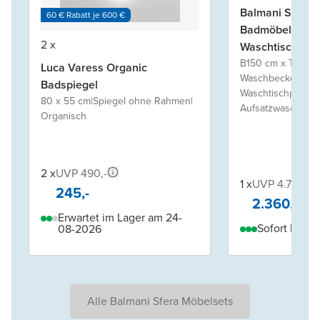
Balmani Sfera 
60 € Rabatt je 600 €
Badmöbel Set mi
2 x
Waschtischplatt
Aufsatzwaschb
B150 cm x T55 c
Luca Varess Organic
Waschbeckenunte
Badspiegel
Waschtischplatte f
80 x 55 cm
|
Spiegel ohne Rahmen
|
Aufsatzwaschbeck
Organisch
2 x
UVP 490,-
1 x
UVP 4.720,-
245,-
2.360,-
Erwartet im Lager am 24-
Sofort liefer
08-2026
Alle Balmani Sfera Möbelsets