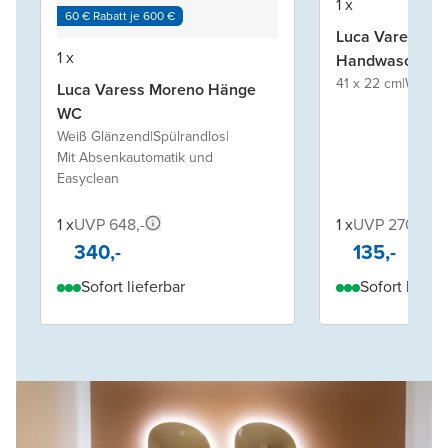
1 x
60 € Rabatt je 600 €
Luca Varess R
1 x
Handwaschbec
41 x 22 cm
|
Weiß m
Luca Varess Moreno Hänge
WC
Weiß Glänzend
|
Spülrandlos
|
Mit Absenkautomatik und
Easyclean
1 x
UVP 648,-
1 x
UVP 270,-
340,-
135,-
Sofort lieferbar
Sofort liefer