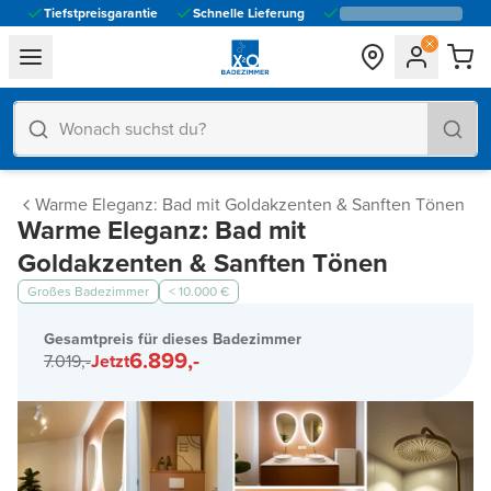
Tiefstpreisgarantie
Schnelle Lieferung
general.navigation.toggle_menu.label
Warme Eleganz: Bad mit Goldakzenten & Sanften Tönen
Warme Eleganz: Bad mit
Goldakzenten & Sanften Tönen
Großes Badezimmer
< 10.000 €
Gesamtpreis für dieses Badezimmer
6.899,-
7.019,-
Jetzt