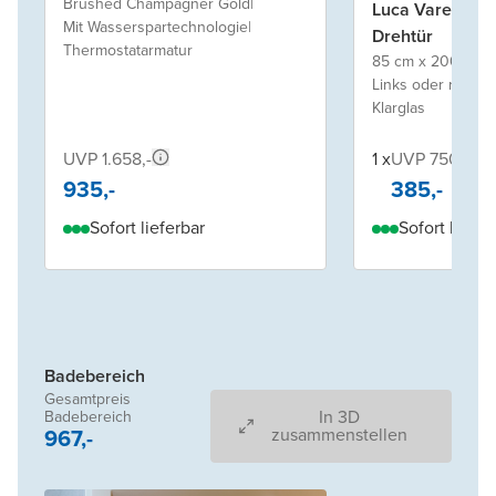
Brushed Champagner Gold
|
Luca Varess K
Mit Wasserspartechnologie
|
Drehtür
Thermostatarmatur
85 cm x 200 cm
|
Links oder rechts 
Klarglas
UVP 1.658,-
1 x
UVP 750,-
935,-
385,-
Sofort lieferbar
Sofort liefer
Badebereich
Gesamtpreis
In 3D
Badebereich
967,-
zusammenstellen