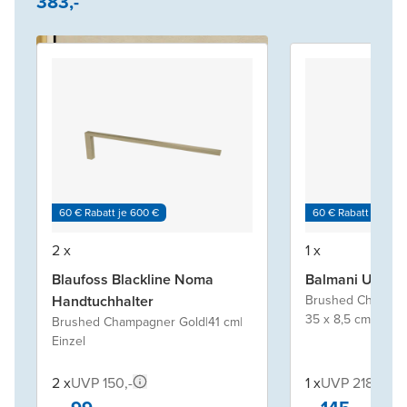
383,-
60 € Rabatt je 600 €
60 € Rabatt je 600
2 x
1 x
Blaufoss Blackline Noma
Balmani Uma W
Handtuchhalter
Brushed Champag
35 x 8,5 cm
|
Edels
Brushed Champagner Gold
|
41 cm
|
Einzel
2 x
UVP 150,-
1 x
UVP 218,-