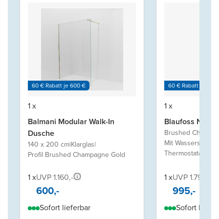
60 € Rabatt je 600 €
60 € Rabatt je 600
1 x
1 x
Balmani Modular Walk-In
Blaufoss Nola 
Dusche
Brushed Champag
Mit Wassersparte
140 x 200 cm
|
Klarglas
|
Thermostatarmatu
Profil Brushed Champagne Gold
1 x
UVP 1.160,-
1 x
UVP 1.790,-
600,-
995,-
Sofort lieferbar
Sofort liefer