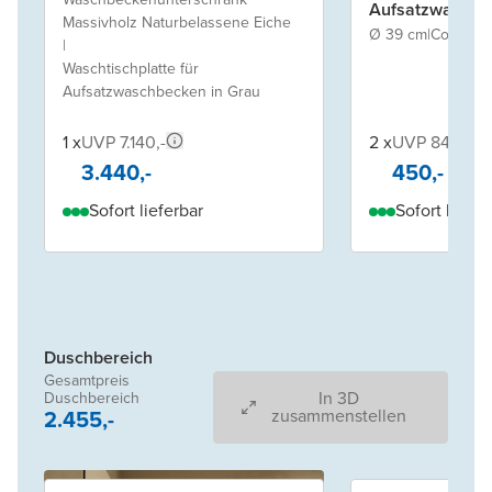
Aufsatzwaschb
Massivholz Naturbelassene Eiche
Ø 39 cm
|
Cotto
|
Sol
|
Waschtischplatte für
Aufsatzwaschbecken in Grau
1 x
UVP 7.140,-
2 x
UVP 840,-
3.440,-
450,-
Sofort lieferbar
Sofort liefer
Duschbereich
Gesamtpreis
In 3D
Duschbereich
2.455,-
zusammenstellen