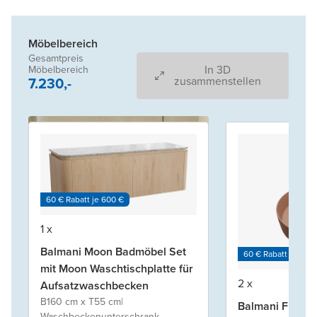
Möbelbereich
Gesamtpreis
In 3D
Möbelbereich
7.230,-
zusammenstellen
60 € Rabatt je 600 €
1 x
Balmani Moon Badmöbel Set
60 € Rabatt je 600
mit Moon Waschtischplatte für
2 x
Aufsatzwaschbecken
B160 cm x T55 cm
|
Balmani Fiyi
Waschbeckenunterschrank