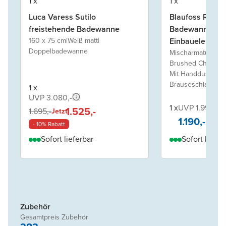
1 x
1 x
Luca Varess Sutilo
Blaufoss Round
freistehende Badewanne
Badewannen-Ar
160 x 75 cm
|
Weiß matt
|
Einbauelement 
Doppelbadewanne
Mischarmatur
|
Brushed Champag
Mit Handdusche 
Brauseschlauch
1 x
UVP 3.080,-
1 x
UVP 1.990,-
1.525,-
1.695,-
Jetzt
1.190,-
- 10% Rabatt
Sofort lieferbar
Sofort liefer
Zubehör
Gesamtpreis Zubehör