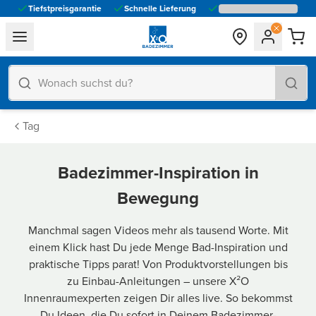
Tiefstpreisgarantie
Schnelle Lieferung
general.navigation.toggle_menu.label
Tag
Badezimmer-Inspiration in
Bewegung
Manchmal sagen Videos mehr als tausend Worte. Mit
einem Klick hast Du jede Menge Bad-Inspiration und
praktische Tipps parat! Von Produktvorstellungen bis
zu Einbau-Anleitungen – unsere X²O
Innenraumexperten zeigen Dir alles live. So bekommst
Du Ideen, die Du sofort in Deinem Badezimmer-