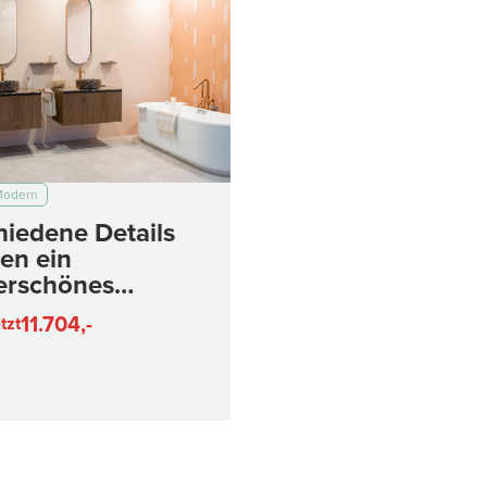
odern
hiedene Details
en ein
rschönes
tbild in diesem
11.704,-
tzt
zimmer