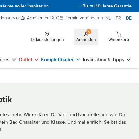
räume voller Inspiration
Bis zu 10 Jahre Garantie
denservice
Arbeiten bei X²O
Termin vereinbaren
NL
FR
DE
Badausstellungen
Anmelden
Warenkorb
ires
Outlet
Komplettbäder
Inspiration & Tipps
tik
ieles mehr. Wir erklären Dir Vor- und Nachteile und wie Du
in Bad Charakter und Klasse. Und mal ehrlich: Selbst das
t!