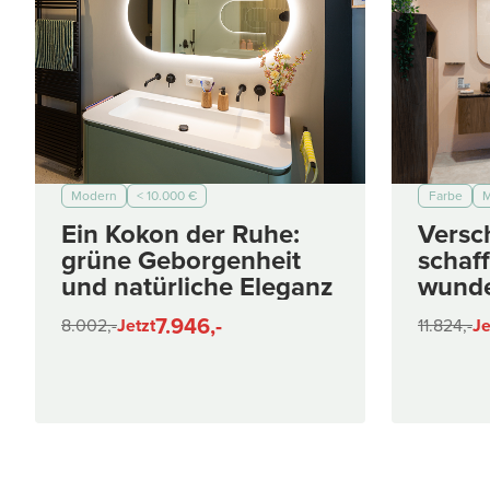
Modern
< 10.000 €
Farbe
M
Ein Kokon der Ruhe:
Versc
grüne Geborgenheit
schaff
und natürliche Eleganz
wunde
Gesam
7.946,-
8.002,-
Jetzt
11.824,-
Je
Bade