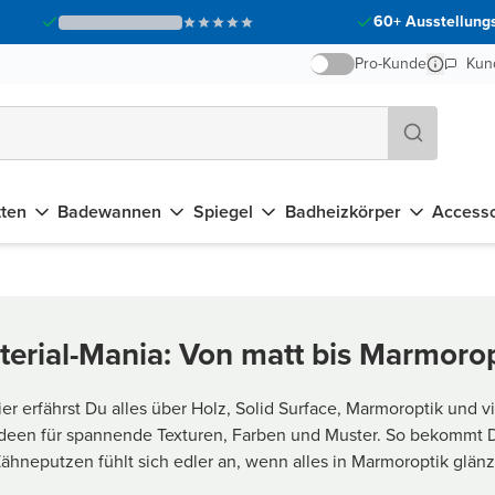
60+ Ausstellungs
Pro-Kunde
Kun
tten
Badewannen
Spiegel
Badheizkörper
Accesso
terial-Mania: Von matt bis Marmorop
er erfährst Du alles über Holz, Solid Surface, Marmoroptik und v
een für spannende Texturen, Farben und Muster. So bekommt De
ähneputzen fühlt sich edler an, wenn alles in Marmoroptik glänz