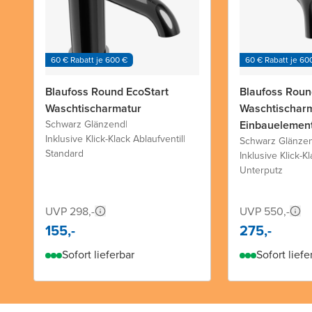
60 € Rabatt je 600 €
60 € Rabatt je 60
Blaufoss Round EcoStart
Blaufoss Roun
Waschtischarmatur
Waschtischarm
Schwarz Glänzend
|
Einbauelement
Inklusive Klick-Klack Ablaufventil
|
Schwarz Glänze
Standard
Inklusive Klick-K
Unterputz
UVP 298,-
UVP 550,-
155,-
275,-
Sofort lieferbar
Sofort liefe