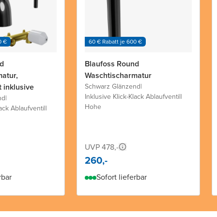
0 €
60 € Rabatt je 600 €
d
Blaufoss Round
atur,
Waschtischarmatur
 inklusive
Schwarz Glänzend
|
Inklusive Klick-Klack Ablaufventil
|
nd
|
Hohe
lack Ablaufventil
|
UVP 478,-
260,-
rbar
Sofort lieferbar