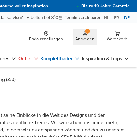
räume voller Inspiration
Bis zu 10 Jahre Garantie
denservice
Arbeiten bei X²O
Termin vereinbaren
NL
FR
DE
Badausstellungen
Anmelden
Warenkorb
ires
Outlet
Komplettbäder
Inspiration & Tipps
ng (3/3)
lt seine Einblicke in die Welt des Designs und der
ibt es deutliche Trends. Wir wünschen uns immer mehr,
d, in dem wir uns entspannen können und der zu unserem