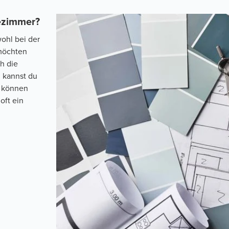
dezimmer?
wohl bei der
 möchten
h die
 kannst du
n können
oft ein