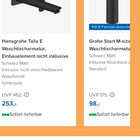
100 € Fashion-Gutschein
Hansgrohe Talis E
Grohe Start M-size
Waschtischarmatur,
Waschtischarmatur
Einbauelement nicht inklusive
Schwarz Matt
|
Inklusive Klick-Klack Ablau
Schwarz Matt
|
Standard
Inklusive nicht verschließbarem
Ablaufventil
|
Unterputz
UVP 462,-
UVP 175,-
253,-
98,-
Sofort lieferbar
Sofort lieferbar