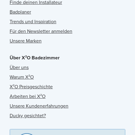
Finde deinen Installateur
Badplaner
Trends und Inspiration
Für den Newsletter anmelden
Unsere Marken
Über X²O Badezimmer
Über uns
Warum X²O
X²O Preisgeschichte
Arbeiten bei X²O
Unsere Kundenerfahrungen
Ducky gesichtet?