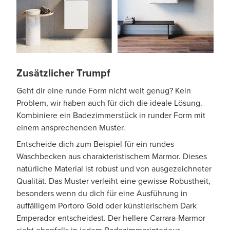
Zusätzlicher Trumpf
Geht dir eine runde Form nicht weit genug? Kein
Problem, wir haben auch für dich die ideale Lösung.
Kombiniere ein Badezimmerstück in runder Form mit
einem ansprechenden Muster.
Entscheide dich zum Beispiel für ein rundes
Waschbecken aus charakteristischem Marmor. Dieses
natürliche Material ist robust und von ausgezeichneter
Qualität. Das Muster verleiht eine gewisse Robustheit,
besonders wenn du dich für eine Ausführung in
auffälligem Portoro Gold oder künstlerischem Dark
Emperador entscheidest. Der hellere Carrara-Marmor