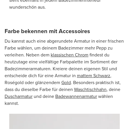
sieht ebenfalls in jedem Badezimmerinterieur
wunderschön aus.
Farbe bekennen mit Accessoires
Du kannst auch eine abgerundete Armatur in einer frischen
Farbe wählen, um deinem Badezimmer mehr Pepp zu
verleihen. Neben dem
klassischen Chrom
findest du
heutzutage eine vielfältige Farbpalette im Sortiment der
Badezimmerarmaturen. Kreiere deinen eigenen Stil und
entscheide dich für eine Armatur in
mattem Schwarz
,
Roségold oder glänzendem
Gold
. Besonders praktisch ist,
dass du dieselbe Farbe für deinen
Waschtischhahn
, deine
Duscharmatur
und deine
Badewannenarmatur
wählen
kannst.