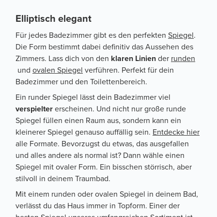
Elliptisch elegant
Für jedes Badezimmer gibt es den perfekten
Spiegel
.
Die Form bestimmt dabei definitiv das Aussehen des
Zimmers. Lass dich von den
klaren Linien
der
runden
und
ovalen Spiegel
verführen. Perfekt für dein
Badezimmer und den Toilettenbereich.
Ein runder Spiegel lässt dein Badezimmer viel
verspielter
erscheinen. Und nicht nur große runde
Spiegel füllen einen Raum aus, sondern kann ein
kleinerer Spiegel genauso auffällig sein.
Entdecke hier
alle Formate. Bevorzugst du etwas, das ausgefallen
und alles andere als normal ist? Dann wähle einen
Spiegel mit ovaler Form. Ein bisschen störrisch, aber
stilvoll in deinem Traumbad.
Mit einem runden oder ovalen Spiegel in deinem Bad,
verlässt du das Haus immer in Topform. Einer der