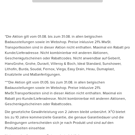
*Die Aktion gilt vom 01.08. bis zum 31.08. in allen belgischen
Badausstellungen sowie im Webshop. Preise inklusive 21% MwSt.
Transportkosten sind in dieser Aktion nicht enthalten. Maximal ein Rabatt pro
Kunde/Lieferadresse. Nicht kombinierbar mit anderen Aktionen,
Geschenkgutscheinen oder Rabattcodes. Nicht anwendbar auf Geberit,
HansGrohe, Grohe, Duravit, Villeroy & Boch, Ideal Standard, Sunshower,
Lithofin, Burda, Soudal, Fernox, Viega, Easy Drain, Heau, Dumaplast,
Ersatzteile und Maßanfertigungen.
***Die Aktion gilt vom 01.05. bis zum 31.08. in allen belgischen
Badausstellungen sowie im Webshop. Preise inklusive 21%
MwSt.Transportkosten sind in dieser Aktion nicht enthalten. Maximal ein
Rabatt pro Kunde/Lieferadresse. Nicht kombinierbar mit anderen Aktionen,
Geschenkgutscheinen oder Rabattcodes.
Die gesetzliche Gewährleistung von 2 Jahren bleibt unberührt. X²O bietet
bis zu 10 Jahre kommerzielle Garantie, die genaue Garantiedauer und die
Bedingungen unterscheiden sich je nach Produkt und sind auf den
Produktseiten einsehbar.