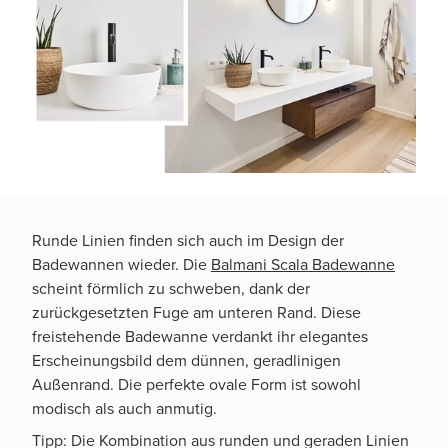
Runde Linien finden sich auch im Design der
Badewannen wieder. Die
Balmani Scala Badewanne
scheint förmlich zu schweben, dank der
zurückgesetzten Fuge am unteren Rand. Diese
freistehende Badewanne verdankt ihr elegantes
Erscheinungsbild dem dünnen, geradlinigen
Außenrand. Die perfekte ovale Form ist sowohl
modisch als auch anmutig.
Tipp: Die Kombination aus runden und geraden Linien