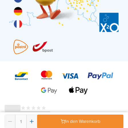
© 2026 - X²O Badezimmer – USt-IdNr: BE0627.861.895-
AGB Widerrufsrecht
In den Warenkorb
-
Datenschutz
-
Impressum