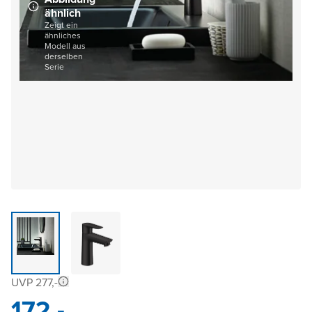
ähnlich
Zeigt ein
ähnliches
Modell aus
derselben
Serie
UVP 277,-
172,-