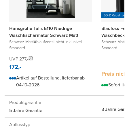
60 € Rabatt je 6
Hansgrohe Talis E110 Niedrige
Blaufoss Fen
Waschtischarmatur Schwarz Matt
Waschbecken
Schwarz Matt
|
Ablaufventil nicht inklusive
|
Schwarz Matt
|
I
Standard
Standard
UVP 277,-
172,-
Preis nich
Artikel auf Bestellung, lieferbar ab
04-10-2026
Sofort lief
Produktgarantie
8 Jahre Garan
5 Jahre Garantie
Abflusstyp