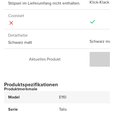
Klick-Klack A
Stöpsel im Lieferumfang nicht enthalten.
Coolstart
Detailfarbe
Schwarz matt
Schwarz matt
Aktuelles Produkt
P
Produktspezifikationen
Produktmerkmale
Model
E110
Serie
Talis