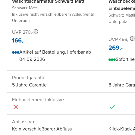
Waschtischarmatur Schwarz Matt
Waschbecken
Schwarz Matt
|
Einbaueleme
Inklusive nicht verschließbarem Ablaufventil
|
Schwarz Matt
|
Unterputz
Unterputz
UVP 270,-
166,-
UVP 498,-
269,-
Artikel auf Bestellung, lieferbar ab
04-09-2026
Sofort li
Produktgarantie
5 Jahre Garantie
8 Jahre Gara
Einbauelement inklusive
Abflusstyp
Kein verschließbarer Abfluss
Klick-Klack 