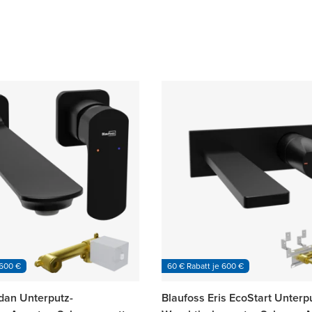
 600 €
60 € Rabatt je 600 €
dan Unterputz-
Blaufoss Eris EcoStart Unterp