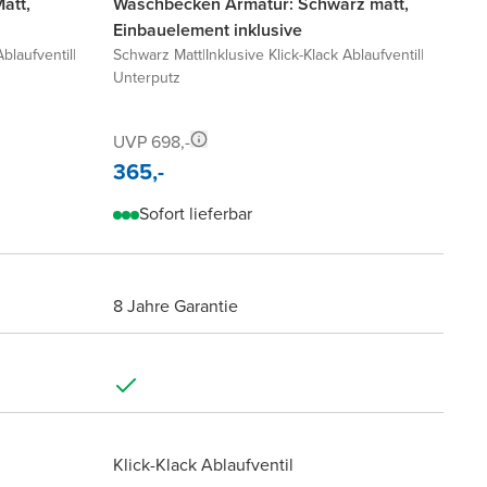
att,
Waschbecken Armatur: Schwarz matt,
Einbauelement inklusive
Ablaufventil
|
Schwarz Matt
|
Inklusive Klick-Klack Ablaufventil
|
Unterputz
UVP 698,-
365,-
Sofort lieferbar
8 Jahre Garantie
Klick-Klack Ablaufventil