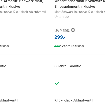
 Armatur: Schwarz matt,
Waschtischarmatur Schwarz M
nt inklusive
Einbauelement inklusive
Inklusive Klick-Klack Ablaufventil
|
Matt Schwarz
|
Inklusive Klick-Klack 
Unterputz
UVP 598,-
299,-
eferbar
Sofort lieferbar
ntie
8 Jahre Garantie
Ablaufventil
Klick-Klack Ablaufventil