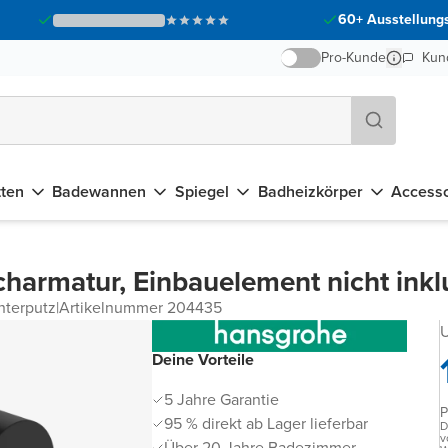
60+ Ausstellungs
Pro-Kunde
Kun
tten
Badewannen
Spiegel
Badheizkörper
Accesso
harmatur, Einbauelement nicht inkl
nterputz
|
Artikelnummer 204435
U
Deine Vorteile
5 Jahre Garantie
P
95 % direkt ab Lager lieferbar
D
v
Über 20 Jahre Badezimmer-