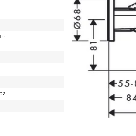
tie
02