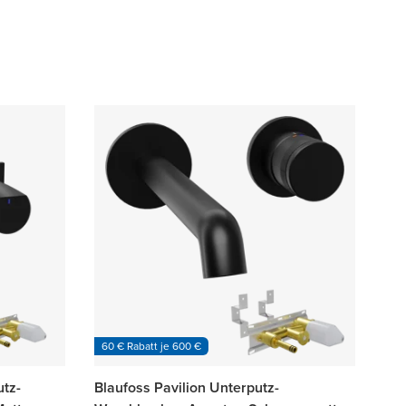
60 € Rabatt je 600 €
utz-
Blaufoss Pavilion Unterputz-