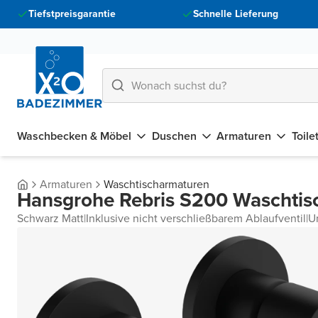
Tiefstpreisgarantie
Schnelle Lieferung
Waschbecken & Möbel
Duschen
Armaturen
Toile
Armaturen
Waschtischarmaturen
Hansgrohe Rebris S200 Waschtisc
Schwarz Matt
|
Inklusive nicht verschließbarem Ablaufventil
|
U