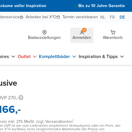
räume voller Inspiration
Bis zu 10 Jahre Garantie
denservice
Arbeiten bei X²O
Termin vereinbaren
NL
FR
DE
Badausstellungen
Anmelden
Warenkorb
ires
Outlet
Komplettbäder
Inspiration & Tipps
usive
VP 270,-
166,-
reis inkl. 21% MwSt. zzgl. Versandkosten¹
ie UVP ist der vom Lieferanten empfohlene Verkaufspreis oder ein Preis, der
on X²O auf Basis einer vergleichenden Marktstudie der Preise von