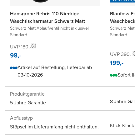
Hansgrohe Rebris 110 Niedrige
Blaufoss Fen
Waschtischarmatur Schwarz Matt
Waschbecken
Schwarz Matt
|
Ablaufventil nicht inklusive
|
Schwarz Matt
|
I
Standard
Standard
UVP 180,-
98,-
UVP 390,-
199,-
Artikel auf Bestellung, lieferbar ab
03-10-2026
Sofort lief
Produktgarantie
8 Jahre Garan
5 Jahre Garantie
Abflusstyp
Klick-Klack A
Stöpsel im Lieferumfang nicht enthalten.