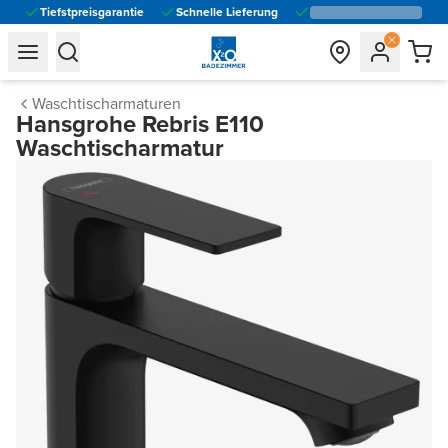
Tiefstpreisgarantie
Schnelle Lieferung
general.navigation.toggle_menu.label
general.navigation.toggle_menu.label
Waschtischarmaturen
Hansgrohe Rebris E110
Waschtischarmatur