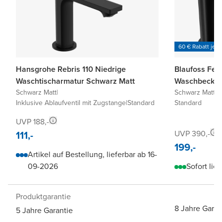
60 € Rabatt je 6
Hansgrohe Rebris 110 Niedrige
Blaufoss Fen
Waschtischarmatur Schwarz Matt
Waschbecken
Schwarz Matt
|
Schwarz Matt
|
I
Inklusive Ablaufventil mit Zugstange
|
Standard
Standard
UVP 188,-
111,-
UVP 390,-
199,-
Artikel auf Bestellung, lieferbar ab 16-
09-2026
Sofort lief
Produktgarantie
8 Jahre Garan
5 Jahre Garantie