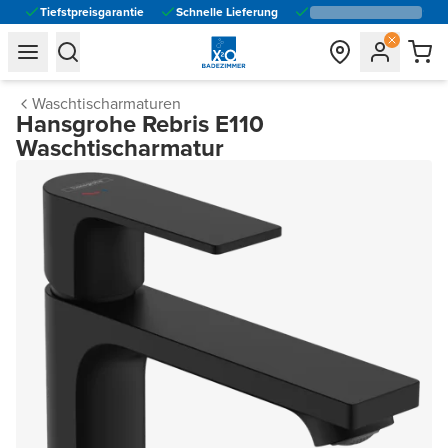
Tiefstpreisgarantie
Schnelle Lieferung
general.navigation.toggle_menu.label
general.navigation.toggle_menu.label
Waschtischarmaturen
Hansgrohe Rebris E110
Waschtischarmatur