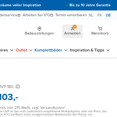
räume voller Inspiration
Bis zu 10 Jahre Garantie
denservice
Arbeiten bei X²O
Termin vereinbaren
NL
FR
DE
Badausstellungen
Anmelden
Warenkorb
ires
Outlet
Komplettbäder
Inspiration & Tipps
VP 180,-
103,-
reis inkl. 21% MwSt. zzgl. Versandkosten¹
ie UVP ist der vom Lieferanten empfohlene Verkaufspreis oder ein Preis, der
on X²O auf Basis einer vergleichenden Marktstudie der Preise von