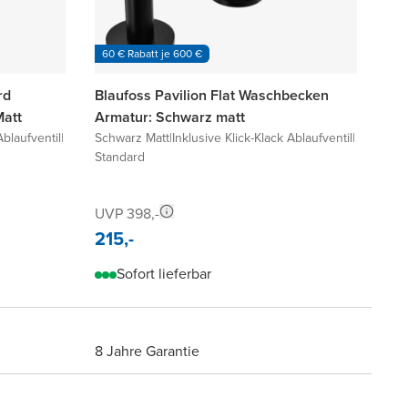
60 € Rabatt je 600 €
rd
Blaufoss Pavilion Flat Waschbecken
att
Armatur: Schwarz matt
Ablaufventil
|
Schwarz Matt
|
Inklusive Klick-Klack Ablaufventil
|
Standard
UVP 398,-
215,-
Sofort lieferbar
8 Jahre Garantie