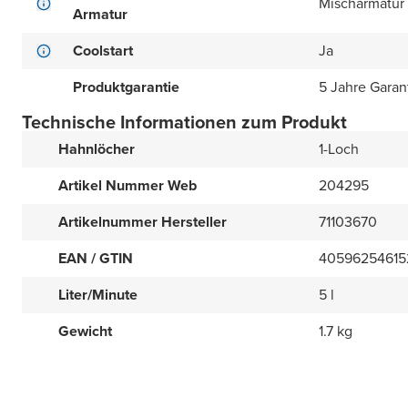
Mischarmatur
Armatur
Coolstart
Ja
Produktgarantie
5 Jahre Garan
Technische Informationen zum Produkt
Hahnlöcher
1-Loch
Artikel Nummer Web
204295
Artikelnummer Hersteller
71103670
EAN / GTIN
40596254615
Liter/Minute
5 l
Gewicht
1.7 kg