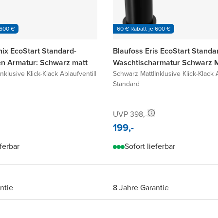
 600 €
60 € Rabatt je 600 €
nix EcoStart Standard-
Blaufoss Eris EcoStart Standa
n Armatur: Schwarz matt
Waschtischarmatur Schwarz M
Inklusive Klick-Klack Ablaufventil
|
Schwarz Matt
|
Inklusive Klick-Klack 
Standard
UVP 398,-
199,-
eferbar
Sofort lieferbar
ntie
8 Jahre Garantie