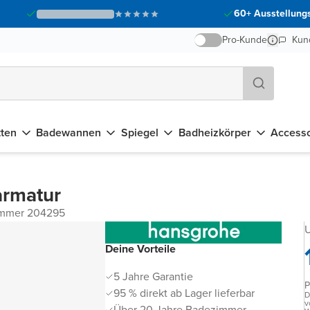
60+ Ausstellungs
Pro-Kunde
Kun
tten
Badewannen
Spiegel
Badheizkörper
Accesso
armatur
ummer 204295
U
Deine Vorteile
5 Jahre Garantie
P
95 % direkt ab Lager lieferbar
D
v
Über 20 Jahre Badezimmer-