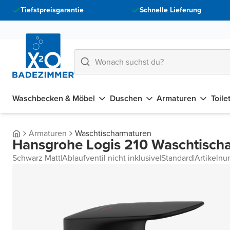
Tiefstpreisgarantie
Schnelle Lieferung
Waschbecken & Möbel
Duschen
Armaturen
Toile
Armaturen
Waschtischarmaturen
Hansgrohe Logis 210 Waschtisch
Schwarz Matt
|
Ablaufventil nicht inklusive
|
Standard
|
Artikeln