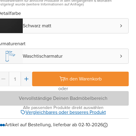
ettbewerbern für ähnliche Produkte in den vergangenen 6 Monaten
estgelegt wurde (weitere Informationen auf Anfrage)
etailfarbe
Schwarz matt
rmaturenart
Waschtischarmatur
In den Warenkorb
oder
Vervollständige Deinen Badmöbelbereich
Alle passenden Produkte direkt auswählen
Vergleichbares oder besseres Produkt
Artikel auf Bestellung, lieferbar ab 02-10-2026