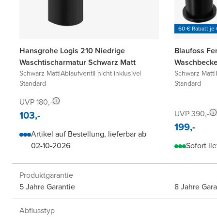
60 € Rabatt je
Hansgrohe Logis 210 Niedrige
Blaufoss Fe
Waschtischarmatur Schwarz Matt
Waschbecke
Schwarz Matt
|
Ablaufventil nicht inklusive
|
Schwarz Matt
|
Standard
Standard
UVP 180,-
103,-
UVP 390,-
199,-
Artikel auf Bestellung, lieferbar ab
02-10-2026
Sofort li
Produktgarantie
5 Jahre Garantie
8 Jahre Gara
Abflusstyp