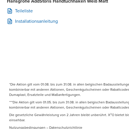
Hansgrohe AddStoris Handtuchhaken Weiß Matt
Teileliste
Installationsanleitung
*Die Aktion gilt vom 01.08. bis zum 31.08. in allen belgischen Badausstellun
kombinierbar mit anderen Aktionen, Geschenkgutscheinen oder Rabattcodes. N
Dumaplast, Ersatzteile und Maßanfertigungen.
***Die Aktion gilt vom 01.05. bis zum 31.08. in allen belgischen Badausstell
kombinierbar mit anderen Aktionen, Geschenkgutscheinen oder Rabattcodes
Die gesetzliche Gewährleistung von 2 Jahren bleibt unberührt. X²O bietet b
einsehbar.
Nutzungsbedingungen
–
Datenschutzrichtlinie