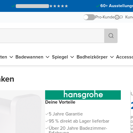
60+ Ausstellungs
Pro-Kunde
Kun
tten
Badewannen
Spiegel
Badheizkörper
Accesso
aken
U
Deine Vorteile
5 Jahre Garantie
P
95 % direkt ab Lager lieferbar
D
v
Über 20 Jahre Badezimmer-
W
Erfahrung
f