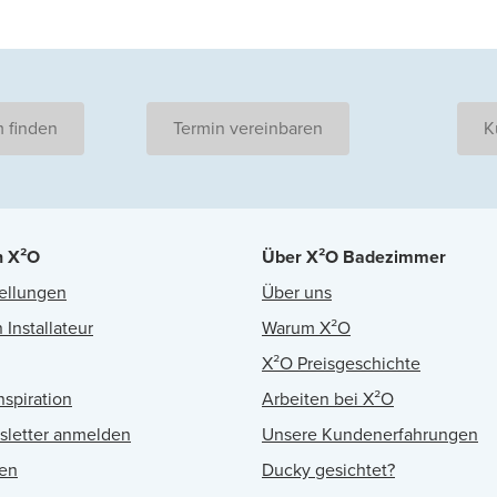
 finden
Termin vereinbaren
K
n X²O
Über X²O Badezimmer
ellungen
Über uns
 Installateur
Warum X²O
X²O Preisgeschichte
nspiration
Arbeiten bei X²O
sletter anmelden
Unsere Kundenerfahrungen
en
Ducky gesichtet?