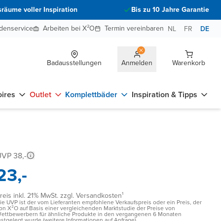
räume voller Inspiration
Bis zu 10 Jahre Garantie
denservice
Arbeiten bei X²O
Termin vereinbaren
NL
FR
DE
Badausstellungen
Anmelden
Warenkorb
ires
Outlet
Komplettbäder
Inspiration & Tipps
VP 38,-
23,-
reis inkl. 21% MwSt. zzgl. Versandkosten¹
ie UVP ist der vom Lieferanten empfohlene Verkaufspreis oder ein Preis, der
on X²O auf Basis einer vergleichenden Marktstudie der Preise von
ettbewerbern für ähnliche Produkte in den vergangenen 6 Monaten
estgelegt wurde (weitere Informationen auf Anfrage)