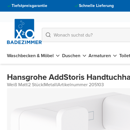
Tiefstpreisgarantie
Schnelle Lieferung
Waschbecken & Möbel
Duschen
Armaturen
Toile
Hansgrohe AddStoris Handtuchh
Weiß Matt
|
2 Stück
|
Metall
|
Artikelnummer 205103