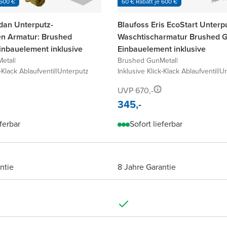
 600 €
60 € Rabatt je 600 €
dan Unterputz-
Blaufoss Eris EcoStart Unterp
n Armatur: Brushed
Waschtischarmatur Brushed G
inbauelement inklusive
Einbauelement inklusive
etal
|
Brushed GunMetal
|
-Klack Ablaufventil
|
Unterputz
Inklusive Klick-Klack Ablaufventil
|
Un
UVP 670,-
345,-
eferbar
Sofort lieferbar
ntie
8 Jahre Garantie