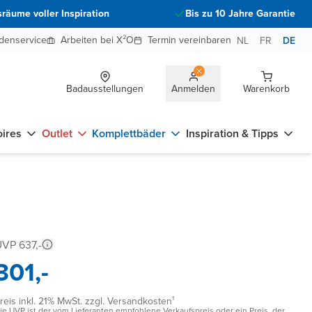
räume voller Inspiration
Bis zu 10 Jahre Garantie
denservice
Arbeiten bei X²O
Termin vereinbaren
NL
FR
DE
Badausstellungen
Anmelden
Warenkorb
ires
Outlet
Komplettbäder
Inspiration & Tipps
VP 637,-
301,-
reis inkl. 21% MwSt. zzgl. Versandkosten¹
ie UVP ist der vom Lieferanten empfohlene Verkaufspreis oder ein Preis, der