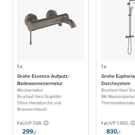
1 x
1 x
Grohe Essence Aufputz-
Grohe Euphoria
Badewannenarmatur
Duschsystem
Mischarmatur
|
Brushed Hard Gra
Brushed Hard Graphite
|
Mit Wassersparte
Ohne Handdusche und
Thermostatarmatu
Brauseschlauch
1 x
UVP 598,-
1 x
UVP 1.965,-
299,-
830,-