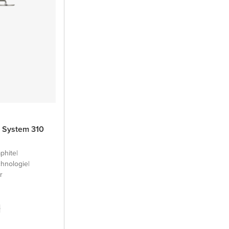
 System 310
phite
|
chnologie
|
r