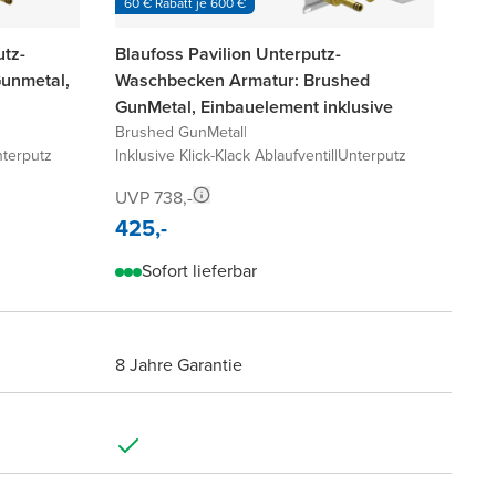
60 € Rabatt je 600 €
utz-
Blaufoss Pavilion Unterputz-
unmetal,
Waschbecken Armatur: Brushed
GunMetal, Einbauelement inklusive
Brushed GunMetal
|
terputz
Inklusive Klick-Klack Ablaufventil
|
Unterputz
UVP 738,-
425,-
Sofort lieferbar
8 Jahre Garantie