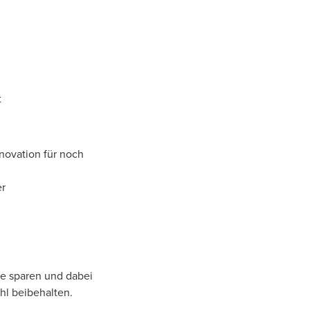
t
novation für noch
er
ie sparen und dabei
hl beibehalten.