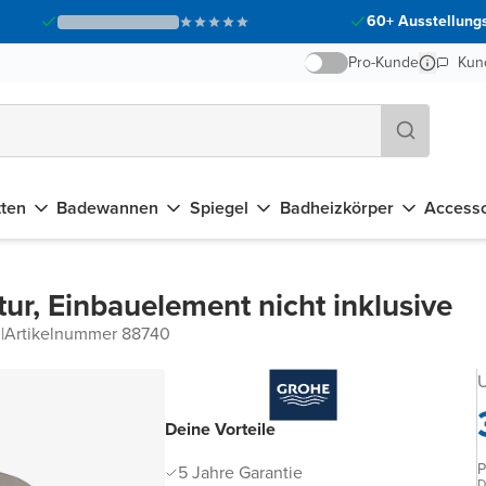
60+ Ausstellungs
Pro-Kunde
Kun
tten
Badewannen
Spiegel
Badheizkörper
Accesso
r, Einbauelement nicht inklusive
z
|
Artikelnummer 88740
U
Deine Vorteile
P
5 Jahre Garantie
D