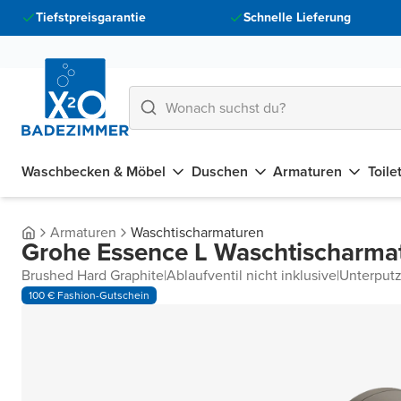
Tiefstpreisgarantie
Schnelle Lieferung
Waschbecken & Möbel
Duschen
Armaturen
Toile
Armaturen
Waschtischarmaturen
Grohe Essence L Waschtischarmatu
Brushed Hard Graphite
|
Ablaufventil nicht inklusive
|
Unterput
100 € Fashion-Gutschein