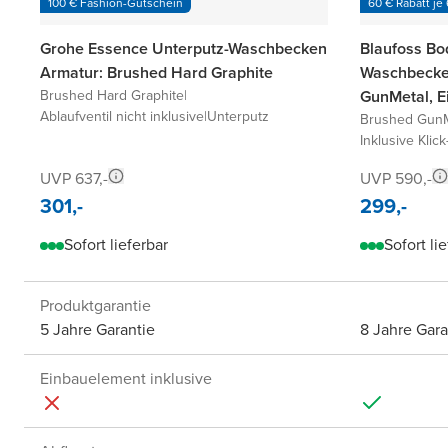
100 € Fashion-Gutschein
60 € Rabatt je
Grohe Essence Unterputz-Waschbecken
Blaufoss Bo
Armatur: Brushed Hard Graphite
Waschbecke
Brushed Hard Graphite
|
GunMetal, E
Ablaufventil nicht inklusive
|
Unterputz
Brushed GunM
Inklusive Klick
UVP 637,-
UVP 590,-
301,-
299,-
Sofort lieferbar
Sofort li
Produktgarantie
5 Jahre Garantie
8 Jahre Gara
Einbauelement inklusive