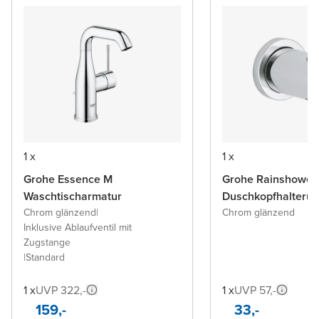
1 x
1 x
Grohe Essence M
Grohe Rainshower
Waschtischarmatur
Duschkopfhalteru
Chrom glänzend
|
Chrom glänzend
Inklusive Ablaufventil mit
Zugstange
|
Standard
1 x
UVP 322,-
1 x
UVP 57,-
159,-
33,-