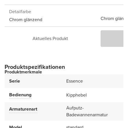
Detailfarbe
Chrom glänz
Chrom glänzend
Aktuelles Produkt
P
Produktspezifikationen
Produktmerkmale
Serie
Essence
Bedienung
Kipphebel
Aufputz-
Armaturenart
Badewannenarmatur
Model
standard