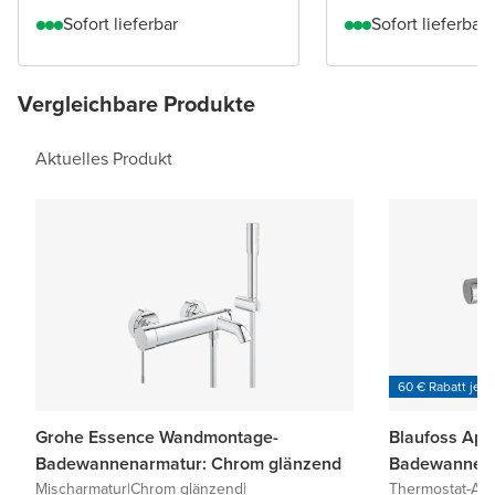
Sofort lieferbar
Sofort lieferbar
Vergleichbare Produkte
Aktuelles Produkt
60 € Rabatt je 6
Grohe Essence Wandmontage-
Blaufoss Apo
Badewannenarmatur: Chrom glänzend
Badewannena
Mischarmatur
|
Chrom glänzend
|
Thermostat-Arm