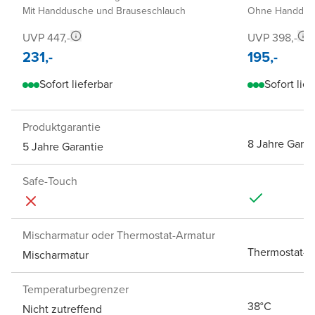
Mit Handdusche und Brauseschlauch
Ohne Handdusc
UVP 447,-
UVP 398,-
231,-
195,-
Sofort lieferbar
Sofort lief
Produktgarantie
8 Jahre Garan
5 Jahre Garantie
Safe-Touch
Mischarmatur oder Thermostat-Armatur
Thermostat-A
Mischarmatur
Temperaturbegrenzer
38°C
Nicht zutreffend