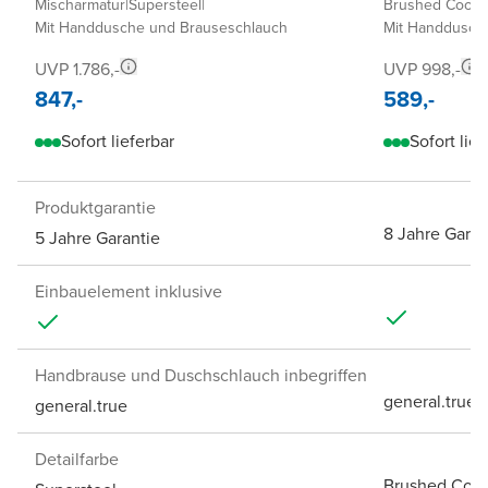
Mischarmatur
|
Supersteel
|
Brushed Coolm
Mit Handdusche und Brauseschlauch
Mit Handdusch
UVP 1.786,-
UVP 998,-
847,-
589,-
Sofort lieferbar
Sofort lief
Produktgarantie
8 Jahre Garan
5 Jahre Garantie
Einbauelement inklusive
Handbrause und Duschschlauch inbegriffen
general.true
general.true
Detailfarbe
Brushed Cool