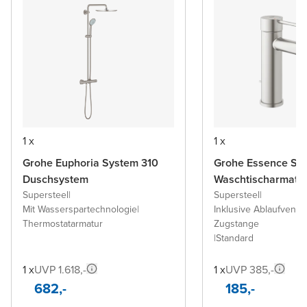
1 x
1 x
Grohe Euphoria System 310
Grohe Essence S
Duschsystem
Waschtischarmatu
Supersteel
|
Supersteel
|
Mit Wasserspartechnologie
|
Inklusive Ablaufventil 
Thermostatarmatur
Zugstange
|
Standard
1 x
UVP 1.618,-
1 x
UVP 385,-
682,-
185,-