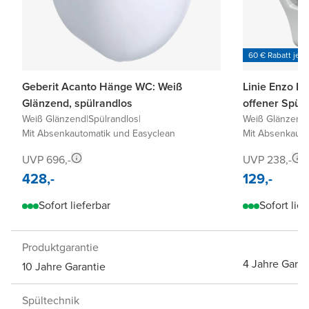
60 € Rabatt je 6
Geberit Acanto Hänge WC: Weiß
Linie Enzo H
Glänzend, spülrandlos
offener Spülr
Weiß Glänzend
|
Spülrandlos
|
Weiß Glänzend
|
Mit Absenkautomatik und Easyclean
Mit Absenkauto
UVP 696,-
UVP 238,-
428,-
129,-
Sofort lieferbar
Sofort lief
Produktgarantie
4 Jahre Garan
10 Jahre Garantie
Spültechnik