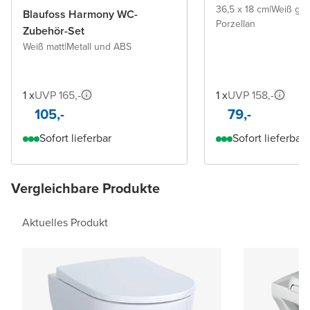
36,5 x 18 cm
|
Weiß glä
Blaufoss Harmony WC-
Porzellan
Zubehör-Set
Weiß matt
|
Metall und ABS
1 x
UVP 165,-
1 x
UVP 158,-
105,-
79,-
Sofort lieferbar
Sofort lieferbar
Vergleichbare Produkte
Aktuelles Produkt