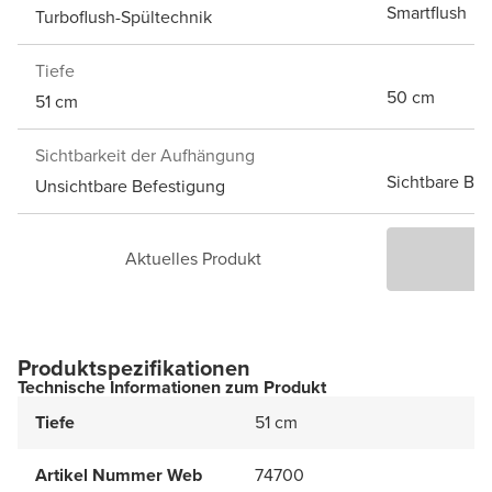
Smartflush
Turboflush-Spültechnik
Tiefe
50 cm
51 cm
Sichtbarkeit der Aufhängung
Sichtbare Bef
Unsichtbare Befestigung
Aktuelles Produkt
P
Produktspezifikationen
Technische Informationen zum Produkt
Tiefe
51 cm
Artikel Nummer Web
74700