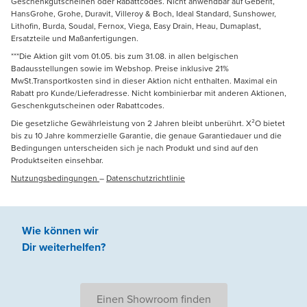
Geschenkgutscheinen oder Rabattcodes. Nicht anwendbar auf Geberit,
HansGrohe, Grohe, Duravit, Villeroy & Boch, Ideal Standard, Sunshower,
Lithofin, Burda, Soudal, Fernox, Viega, Easy Drain, Heau, Dumaplast,
Ersatzteile und Maßanfertigungen.
***Die Aktion gilt vom 01.05. bis zum 31.08. in allen belgischen
Badausstellungen sowie im Webshop. Preise inklusive 21%
MwSt.Transportkosten sind in dieser Aktion nicht enthalten. Maximal ein
Rabatt pro Kunde/Lieferadresse. Nicht kombinierbar mit anderen Aktionen,
Geschenkgutscheinen oder Rabattcodes.
Die gesetzliche Gewährleistung von 2 Jahren bleibt unberührt. X²O bietet
bis zu 10 Jahre kommerzielle Garantie, die genaue Garantiedauer und die
Bedingungen unterscheiden sich je nach Produkt und sind auf den
Produktseiten einsehbar.
Nutzungsbedingungen
–
Datenschutzrichtlinie
Wie können wir
Dir weiterhelfen
?
Einen Showroom finden