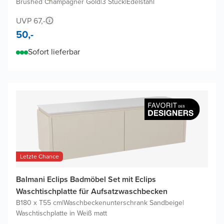
Brushed Champagner Gold
|
3 Stück
|
Edelstahl
UVP 67,-
50,-
Sofort lieferbar
Letzte Chance
Balmani Eclips Badmöbel Set mit Eclips
Waschtischplatte für Aufsatzwaschbecken
B180 x T55 cm
|
Waschbeckenunterschrank Sandbeige
|
Waschtischplatte in Weiß matt