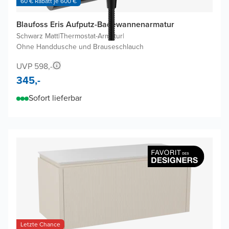
60 € Rabatt je 600 €
Blaufoss Eris Aufputz-Badewannenarmatur
Schwarz Matt
|
Thermostat-Armatur
|
Ohne Handdusche und Brauseschlauch
UVP 598,-
345,-
Sofort lieferbar
Letzte Chance