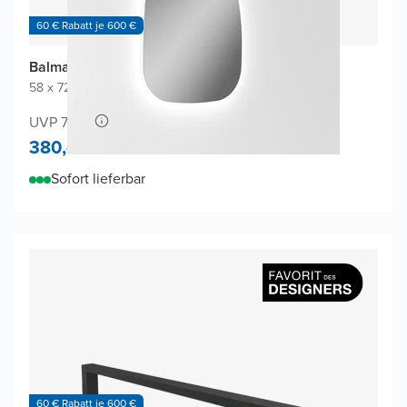
60 € Rabatt je 600 €
Balmani Cloud Badspiegel
58 x 72 cm
|
Spiegel ohne Rahmen
|
Organisch
UVP 700,-
380,-
Sofort lieferbar
60 € Rabatt je 600 €