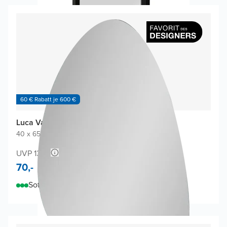
60 € Rabatt je 600 €
Luca Varess Organic Gäste-WC Spiegel
40 x 65 cm
|
Spiegel ohne Rahmen
|
Organisch
UVP 130,-
70,-
Sofort lieferbar