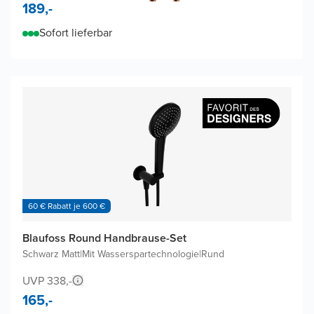
189,-
Sofort lieferbar
60 € Rabatt je 600 €
Blaufoss Round Handbrause-Set
Schwarz Matt
|
Mit Wasserspartechnologie
|
Rund
UVP 338,-
165,-