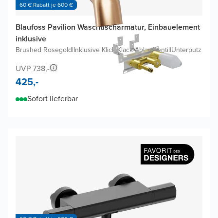
60 € Rabatt je 600 €
Blaufoss Pavilion Waschtischarmatur, Einbauelement
inklusive
Brushed Rosegold
|
Inklusive Klick-Klack Ablaufventil
|
Unterputz
UVP 738,-
425,-
Sofort lieferbar