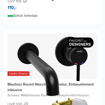
UVP 158,-
110,-
Sofort lieferbar
Letzte Chance
Blaufoss Round Waschtischarmatur, Einbauelement
inklusive
Schwarz Matt
|
Inklusive Klick-Klack Ablaufventil
|
Unterputz
UVP 550,-