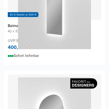
60 € Rabatt je 600 €
Balmani Giro Arco Badspiegel
42 x 100 cm
|
Spiegel ohne Rahmen
|
Rundbogen
UVP 840,-
400,-
Sofort lieferbar