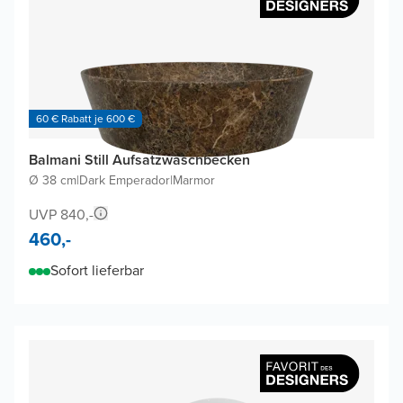
60 € Rabatt je 600 €
Balmani Still Aufsatzwaschbecken
Ø 38 cm
|
Dark Emperador
|
Marmor
UVP 840,-
460,-
Sofort lieferbar