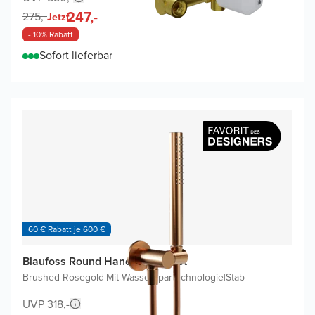
247,-
275,-
Jetzt
- 10% Rabatt
Sofort lieferbar
60 € Rabatt je 600 €
Blaufoss Round Handbrause-Set
Brushed Rosegold
|
Mit Wasserspartechnologie
|
Stab
UVP 318,-