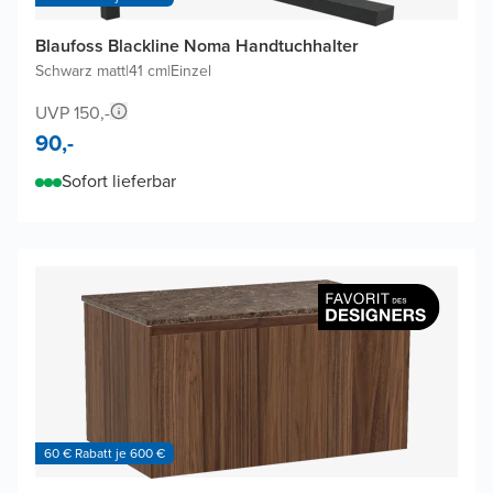
Blaufoss Blackline Noma Handtuchhalter
Schwarz matt
|
41 cm
|
Einzel
UVP 150,-
90,-
Sofort lieferbar
60 € Rabatt je 600 €