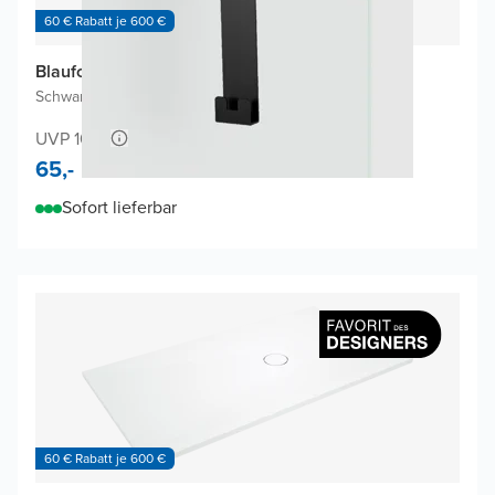
60 € Rabatt je 600 €
Blaufoss Gulio Handtuchhaken
Schwarz matt
|
1 Stück
|
Edelstahl
UVP 109,-
65,-
Sofort lieferbar
60 € Rabatt je 600 €