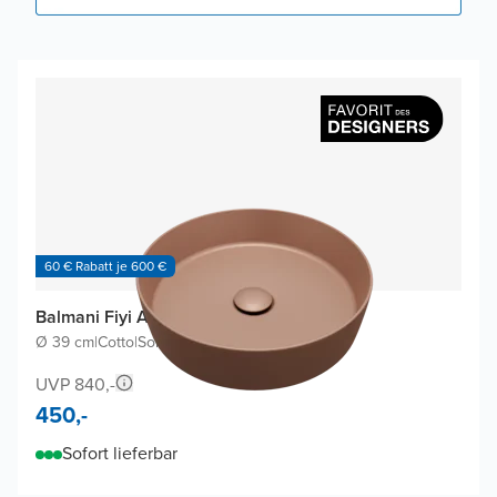
60 € Rabatt je 600 €
Balmani Fiyi Aufsatzwaschbecken
Ø 39 cm
|
Cotto
|
Solid Surface
UVP 840,-
450,-
Sofort lieferbar