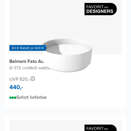
60 € Rabatt je 600 €
Balmani Fato Aufsatzwaschbecken
Ø 37,5 cm
|
Weiß matt
|
Solid Surface
UVP 820,-
440,-
Sofort lieferbar