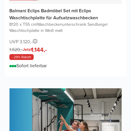
Balmani Eclips Badmöbel Set mit Eclips
Waschtischplatte für Aufsatzwaschbecken
B120 x T55 cm
|
Waschbeckenunterschrank Sandbeige
|
Waschtischplatte in Weiß matt
UVP 3.120,-
1.144,-
1.620,-
Jetzt
- 29% Rabatt
Sofort lieferbar