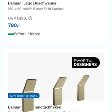
Balmani Lago Duschwanne
160 x 90 cm
|
Weiß matt
|
Solid Surface
UVP 1.480,-
790,-
Sofort lieferbar
60 € Rabatt je 600 €
Balmani Amo Handtuchhaken