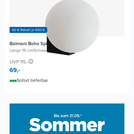
60 € Rabatt je 600 €
Balmani Boho Spiegelbeleuchtung
Länge 16 cm
|
Schwarz
|
3000-5000K
UVP 115,-
69,-
Sofort lieferbar