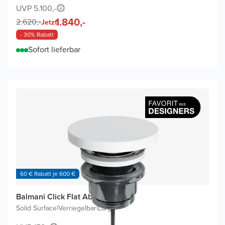
UVP 5.100,-
1.840,-
2.620,-
Jetzt
- 30% Rabatt
Sofort lieferbar
60 € Rabatt je 600 €
Balmani Click Flat Ablaufventil
Solid Surface
|
Verriegelbar
|
Large