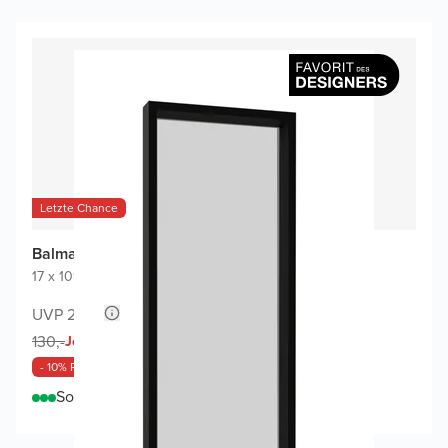
Letzte Chance
Balmani Expo Gäste-WC Spiegel
17 x 109 cm
|
Schwarz
|
Rechteckig
UVP 280,-
117,-
130,-
Jetzt
- 10% Rabatt
Sofort lieferbar