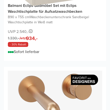
Balmani Eclips Badmöbel Set mit Eclips
Waschtischplatte für Aufsatzwaschbecken
B90 x T55 cm
|
Waschbeckenunterschrank Sandbeige
|
Waschtischplatte in Weiß matt
UVP 2.540,-
934,-
1.330,-
Jetzt
- 30% Rabatt
Sofort lieferbar