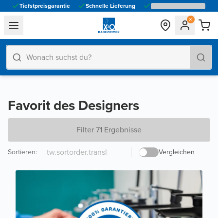
Tiefstpreisgarantie
Schnelle Lieferung
general.navigation.toggle_menu.label
Favorit des Designers
Filter 71 Ergebnisse
Sortieren
:
Vergleichen