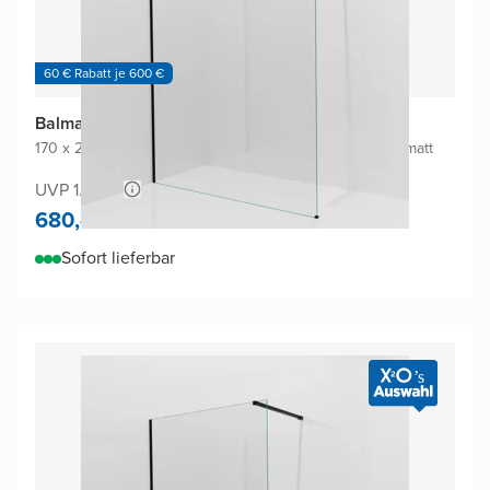
60 € Rabatt je 600 €
Balmani Modular Walk-In Dusche
170 x 200 cm
|
Klarglas inklusive Coating
|
Profil Schwarz matt
UVP 1.340,-
680,-
Sofort lieferbar