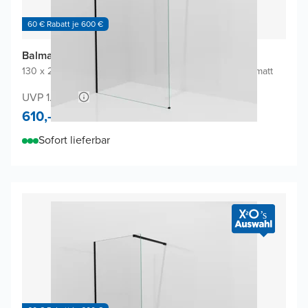
60 € Rabatt je 600 €
Balmani Modular Walk-In Dusche
130 x 200 cm
|
Klarglas inklusive Coating
|
Profil Schwarz matt
UVP 1.200,-
610,-
Sofort lieferbar