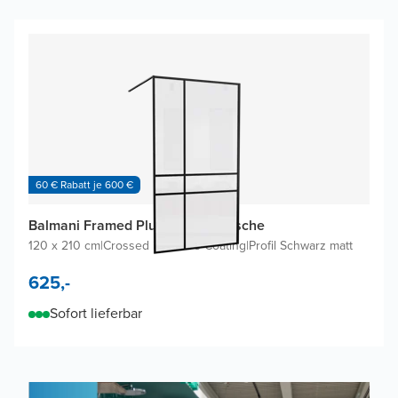
60 € Rabatt je 600 €
Balmani Framed Plus Walk-in Dusche
120 x 210 cm
|
Crossed inklusive Coating
|
Profil Schwarz matt
625,-
Sofort lieferbar