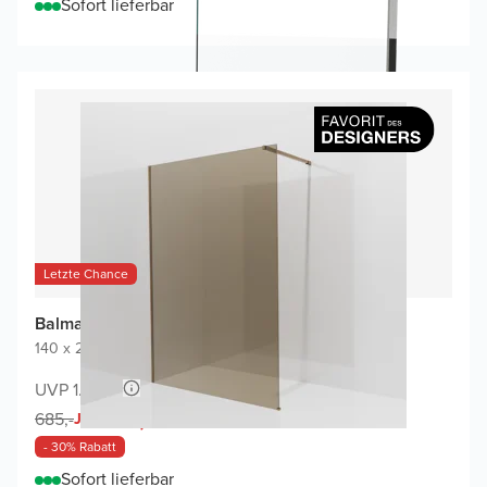
Sofort lieferbar
Letzte Chance
Balmani Modular Walk-In Dusche
140 x 200 cm
|
Bronze Glas
|
Profil Brushed Rosegold
UVP 1.320,-
477,-
685,-
Jetzt
- 30% Rabatt
Sofort lieferbar