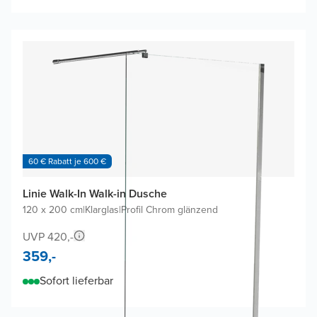
60 € Rabatt je 600 €
Linie Walk-In Walk-in Dusche
120 x 200 cm
|
Klarglas
|
Profil Chrom glänzend
UVP 420,-
359,-
Sofort lieferbar