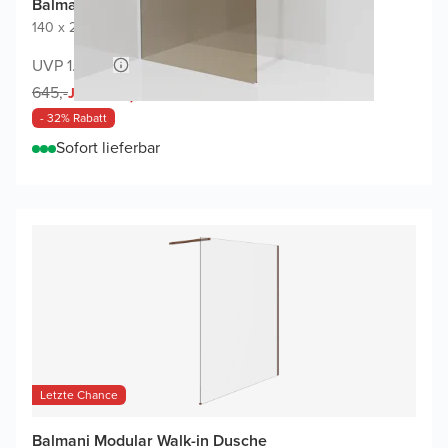
Balmani Modular Walk-In Dusche
140 x 200 cm
|
Bronze Glas
|
Profil Chrom glänzend
UVP 1.240,-
437,-
645,-
Jetzt
- 32% Rabatt
Sofort lieferbar
Letzte Chance
Balmani Modular Walk-in Dusche