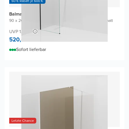
60 € Rabatt je 600 €
Balmani Modular Walk-In Dusche
90 x 200 cm
|
Klarglas inklusive Coating
|
Profil Schwarz matt
UVP 1.020,-
520,-
Sofort lieferbar
Letzte Chance