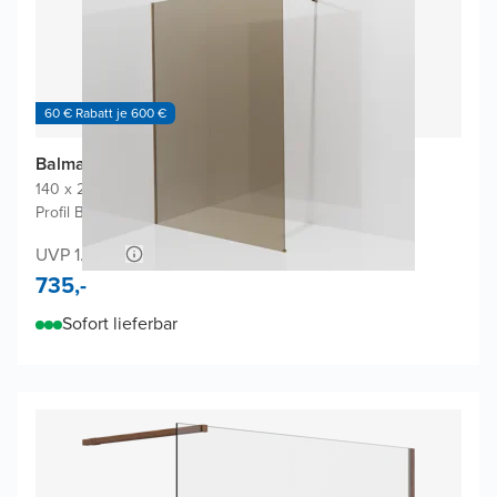
60 € Rabatt je 600 €
Balmani Modular Walk-In Dusche
140 x 200 cm
|
Bronze Glas inklusive Coating
|
Profil Brushed Rosegold
UVP 1.450,-
735,-
Sofort lieferbar