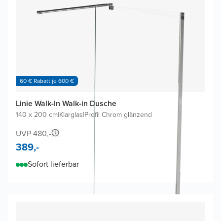
60 € Rabatt je 600 €
Linie Walk-In Walk-in Dusche
140 x 200 cm
|
Klarglas
|
Profil Chrom glänzend
UVP 480,-
389,-
Sofort lieferbar