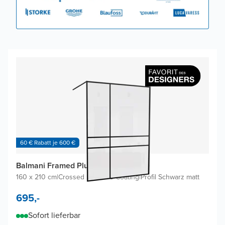
60 € Rabatt je 600 €
Balmani Framed Plus Walk-in Dusche
160 x 210 cm
|
Crossed inklusive Coating
|
Profil Schwarz matt
695,-
Sofort lieferbar