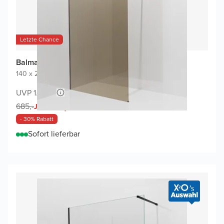
Letzte Chance
Balmani Modular Walk-In Dusche
140 x 200 cm
|
Bronze Glas
|
Profil Brushed GunMetal
UVP 1.320,-
477,-
685,-
Jetzt
- 30% Rabatt
Sofort lieferbar