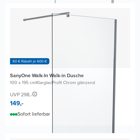
60 € Rabatt je 600 €
SanyOne Walk-In Walk-in Dusche
100 x 195 cm
|
Klarglas
|
Profil Chrom glänzend
UVP 298,-
149,-
Sofort lieferbar