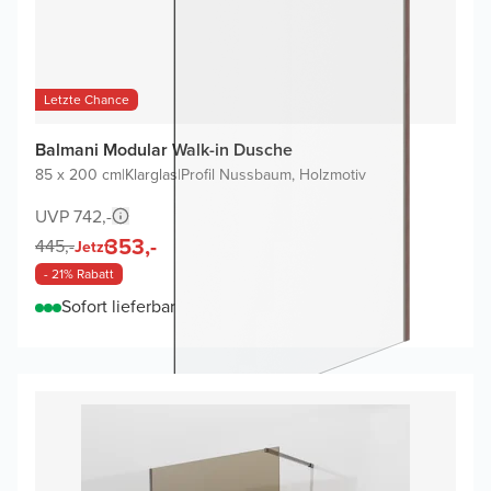
Letzte Chance
Balmani Modular Walk-in Dusche
85 x 200 cm
|
Klarglas
|
Profil Nussbaum, Holzmotiv
UVP 742,-
353,-
445,-
Jetzt
- 21% Rabatt
Sofort lieferbar