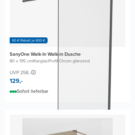
60 € Rabatt je 600 €
SanyOne Walk-In Walk-in Dusche
80 x 195 cm
|
Klarglas
|
Profil Chrom glänzend
UVP 258,-
129,-
Sofort lieferbar