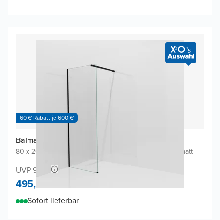
60 € Rabatt je 600 €
Balmani Modular Walk-In Dusche
80 x 200 cm
|
Klarglas inklusive Coating
|
Profil Schwarz matt
UVP 970,-
495,-
Sofort lieferbar