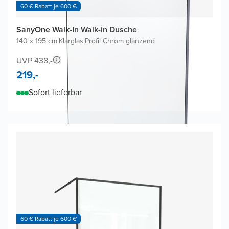
60 € Rabatt je 600 €
SanyOne Walk-In Walk-in Dusche
140 x 195 cm
|
Klarglas
|
Profil Chrom glänzend
UVP 438,-
219,-
Sofort lieferbar
60 € Rabatt je 600 €