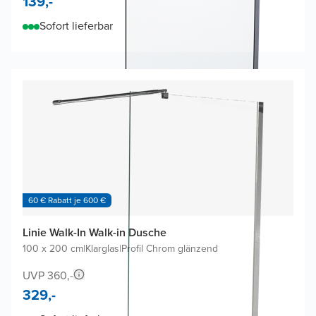
139,-
Sofort lieferbar
60 € Rabatt je 600 €
Linie Walk-In Walk-in Dusche
100 x 200 cm
|
Klarglas
|
Profil Chrom glänzend
UVP 360,-
329,-