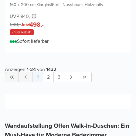
160 x 200 cm
|
Klarglas
|
Profil Nussbaum, Holzmotiv
UVP 940,-
498,-
590,-
Jetzt
- 16% Rabatt
Sofort lieferbar
Anzeigen
1
-
24
von
1432
1
2
3
Wandaufstellung Offen Walk-In-Duschen: Ein
Must-Have für Moderne Badezimmer