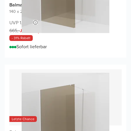
Balmani Modular Walk-In Dusche
140 x 200 cm
|
Bronze Glas
|
Profil Weiß matt
UVP 1.280,-
457,-
665,-
Jetzt
- 31% Rabatt
Sofort lieferbar
Letzte Chance