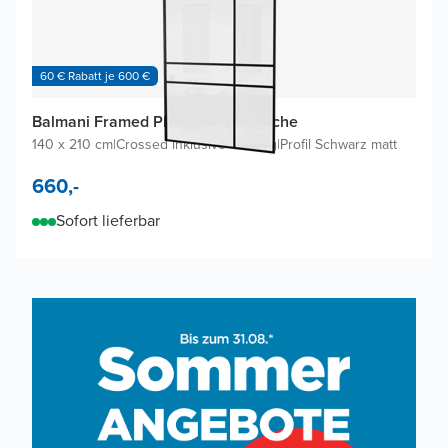
60 € Rabatt je 600 €
Balmani Framed Plus Walk-in Dusche
140 x 210 cm
|
Crossed inklusive Coating
|
Profil Schwarz matt
660,-
Sofort lieferbar