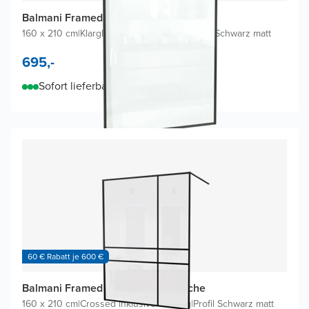
Balmani Framed Walk-in Dusche
160 x 210 cm
|
Klarglas inklusive Coating
|
Profil Schwarz matt
695,-
Sofort lieferbar
60 € Rabatt je 600 €
Balmani Framed Plus Walk-in Dusche
160 x 210 cm
|
Crossed inklusive Coating
|
Profil Schwarz matt