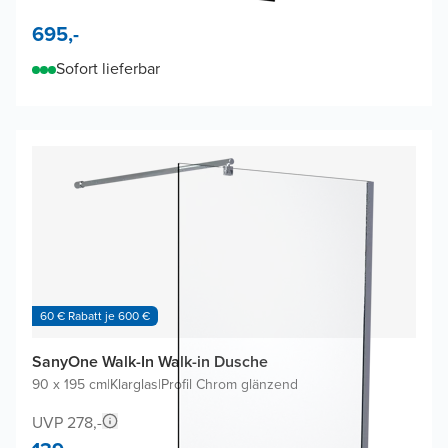
695,-
Sofort lieferbar
60 € Rabatt je 600 €
SanyOne Walk-In Walk-in Dusche
90 x 195 cm
|
Klarglas
|
Profil Chrom glänzend
UVP 278,-