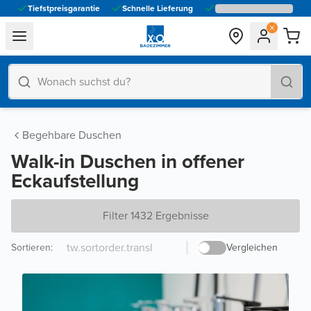
Tiefstpreisgarantie
Schnelle Lieferung
general.navigation.toggle_menu.label
Begehbare Duschen
Walk-in Duschen in offener
Eckaufstellung
Filter 1432 Ergebnisse
Sortieren
:
Vergleichen