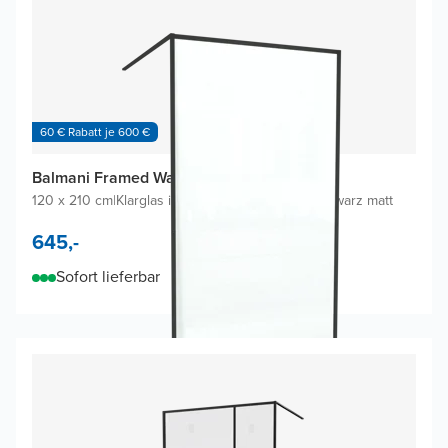
60 € Rabatt je 600 €
Balmani Framed Walk-in Dusche
120 x 210 cm
|
Klarglas inklusive Coating
|
Profil Schwarz matt
645,-
Sofort lieferbar