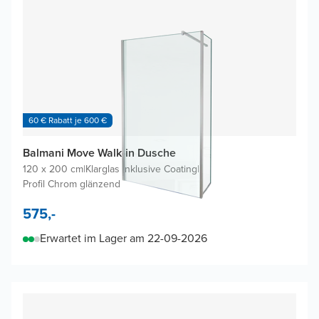
60 € Rabatt je 600 €
Balmani Move Walk-in Dusche
120 x 200 cm
|
Klarglas inklusive Coating
|
Profil Chrom glänzend
575,-
Erwartet im Lager am 22-09-2026