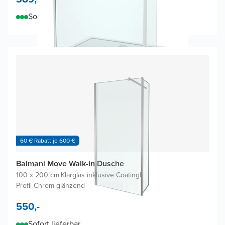
Sofort lieferbar
60 € Rabatt je 600 €
Balmani Move Walk-in Dusche
100 x 200 cm
|
Klarglas inklusive Coating
|
Profil Chrom glänzend
550,-
Sofort lieferbar