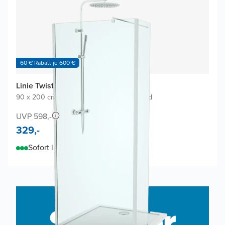
60 € Rabatt je 600 €
Linie Twist Walk-in Dusche
90 x 200 cm
|
Klarglas
|
Profil Chrom glänzend
UVP 598,-
329,-
Sofort lieferbar