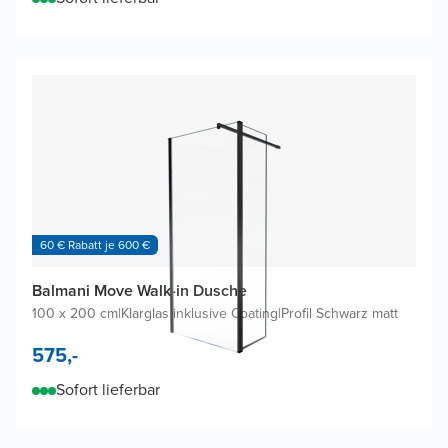
60 € Rabatt je 600 €
Balmani Move Walk-in Dusche
100 x 200 cm
|
Klarglas inklusive Coating
|
Profil Schwarz matt
575,-
Sofort lieferbar