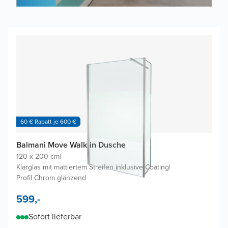
60 € Rabatt je 600 €
Balmani Move Walk-in Dusche
120 x 200 cm
|
Klarglas mit mattiertem Streifen inklusive Coating
|
Profil Chrom glänzend
599,-
Sofort lieferbar