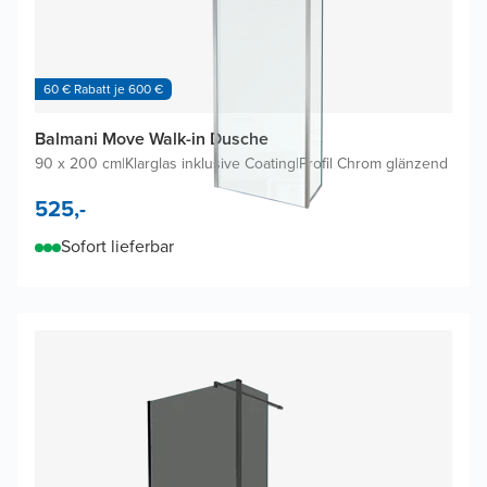
60 € Rabatt je 600 €
Balmani Move Walk-in Dusche
90 x 200 cm
|
Klarglas inklusive Coating
|
Profil Chrom glänzend
525,-
Sofort lieferbar