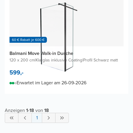
60 € Rabatt je 600 €
Balmani Move Walk-in Dusche
120 x 200 cm
|
Klarglas inklusive Coating
|
Profil Schwarz matt
599,-
Erwartet im Lager am 26-09-2026
Anzeigen
1
-
18
von
18
1