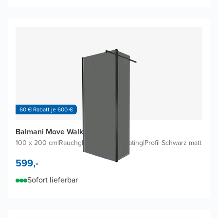
60 € Rabatt je 600 €
Balmani Move Walk-in Dusche
100 x 200 cm
|
Rauchglas inklusive Coating
|
Profil Schwarz matt
599,-
Sofort lieferbar