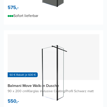
575,-
Sofort lieferbar
60 € Rabatt je 600 €
Balmani Move Walk-in Dusche
90 x 200 cm
|
Klarglas inklusive Coating
|
Profil Schwarz matt
550,-