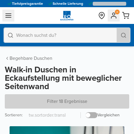
Tiefstpreisgarantie
Schnelle Lieferung
general.navigation.toggle_menu.label
Begehbare Duschen
Walk-in Duschen in
Eckaufstellung mit beweglicher
Seitenwand
Filter 18 Ergebnisse
Sortieren
:
Vergleichen