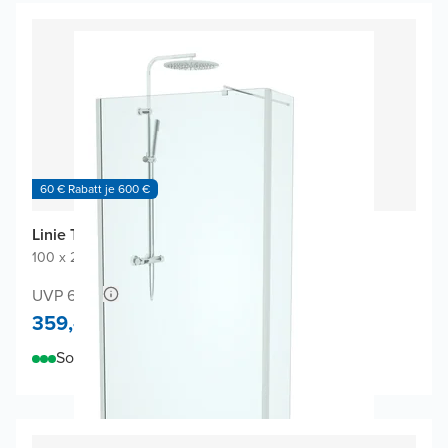
60 € Rabatt je 600 €
Linie Twist Walk-in Dusche
100 x 200 cm
|
Klarglas
|
Profil Chrom glänzend
UVP 658,-
359,-
Sofort lieferbar