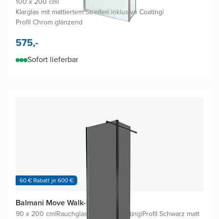
100 x 200 cm
|
Klarglas mit mattiertem Streifen inklusive Coating
|
Profil Chrom glänzend
575,-
Sofort lieferbar
60 € Rabatt je 600 €
Balmani Move Walk-in Dusche
90 x 200 cm
|
Rauchglas inklusive Coating
|
Profil Schwarz matt