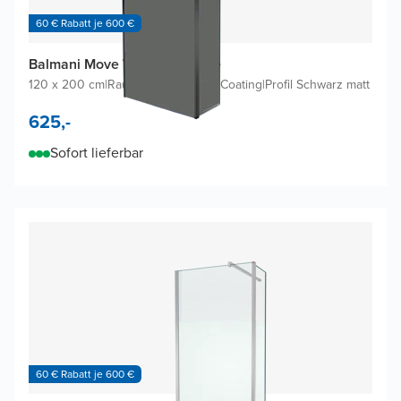
60 € Rabatt je 600 €
Balmani Move Walk-in Dusche
120 x 200 cm
|
Rauchglas inklusive Coating
|
Profil Schwarz matt
625,-
Sofort lieferbar
60 € Rabatt je 600 €