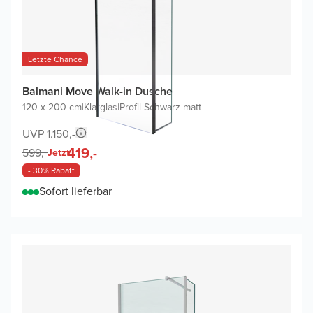
Letzte Chance
Balmani Move Walk-in Dusche
120 x 200 cm
|
Klarglas
|
Profil Schwarz matt
UVP 1.150,-
419,-
599,-
Jetzt
- 30% Rabatt
Sofort lieferbar