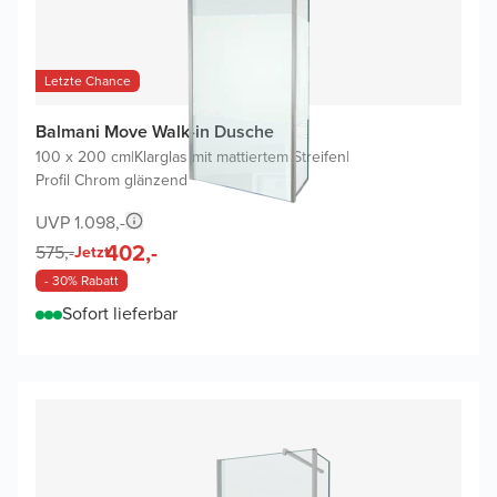
Letzte Chance
Balmani Move Walk-in Dusche
100 x 200 cm
|
Klarglas mit mattiertem Streifen
|
Profil Chrom glänzend
UVP 1.098,-
402,-
575,-
Jetzt
- 30% Rabatt
Sofort lieferbar