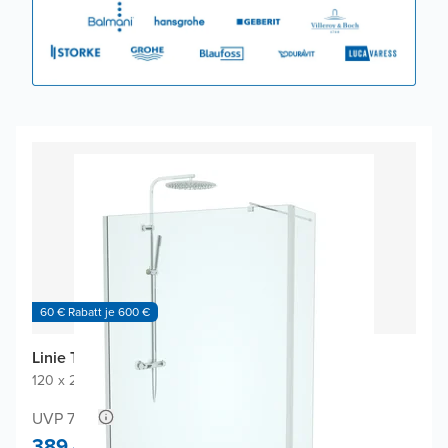
60 € Rabatt je 600 €
Linie Twist Walk-in Dusche
120 x 200 cm
|
Klarglas
|
Profil Chrom glänzend
UVP 718,-
389,-