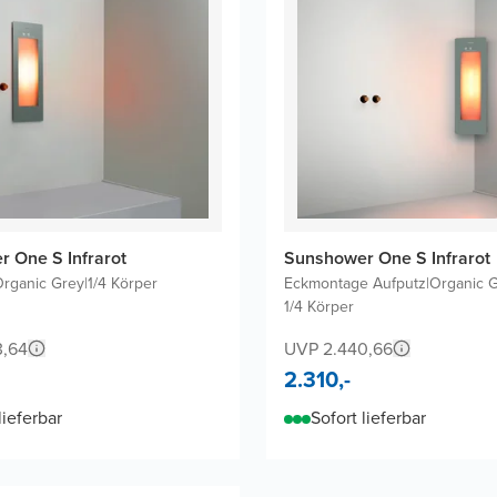
 One S Infrarot
Sunshower One S Infrarot
rganic Grey
|
1/4 Körper
Eckmontage Aufputz
|
Organic 
1/4 Körper
3,64
UVP 2.440,66
2.310,-
lieferbar
Sofort lieferbar