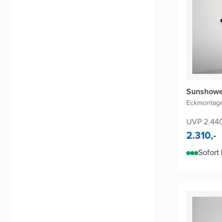
Sunshower
Eckmontage
UVP 2.44
2.310,-
Sofort 