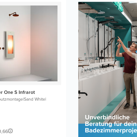
 One S Infrarot
putzmontage
|
Sand White
|
0,66