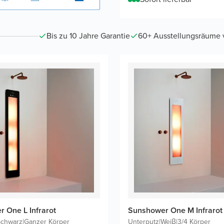
Bis zu 10 Jahre Garantie
60+ Ausstellungsräume vo
 One L Infrarot
Sunshower One M Infrarot
Schwarz
|
Ganzer Körper
Unterputz
|
Weiβ
|
3/4 Körper