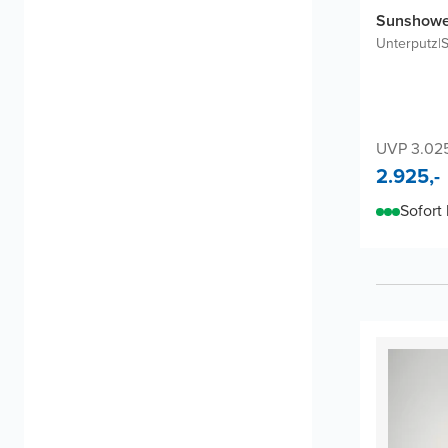
Sunshower
Unterputz
|
S
UVP 3.025
2.925,-
Sofort 