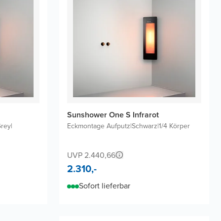
Sunshower One S Infrarot
Grey
|
Eckmontage Aufputz
|
Schwarz
|
1/4 Körper
UVP 2.440,66
2.310,-
Sofort lieferbar