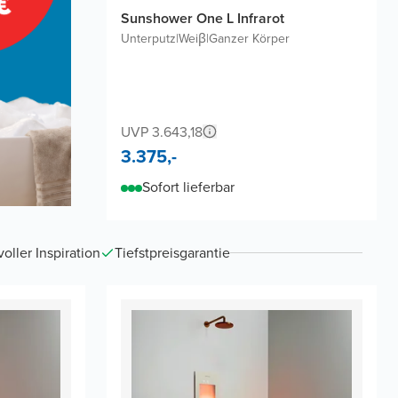
Sunshower One L Infrarot
Unterputz
|
Weiβ
|
Ganzer Körper
UVP 3.643,18
3.375,-
Sofort lieferbar
ller Inspiration
Tiefstpreisgarantie