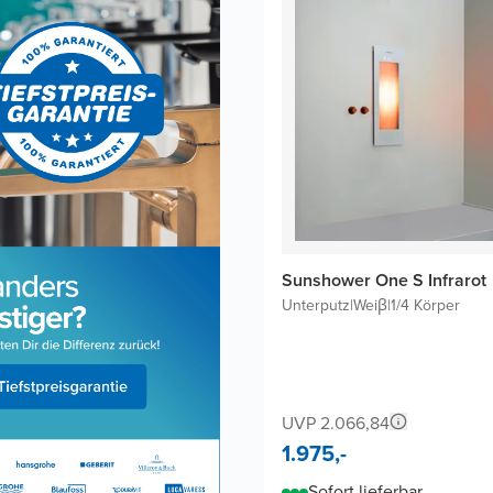
Sunshower One S Infrarot
Unterputz
|
Weiβ
|
1/4 Körper
UVP 2.066,84
1.975,-
Sofort lieferbar