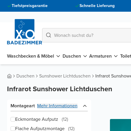
Tiefstpreisgarantie
Schnelle Lieferung
Waschbecken & Möbel
Duschen
Armaturen
Toile
Duschen
Sunshower Lichtduschen
Infrarot Sunshow
Infrarot Sunshower Lichtduschen
Montageart
Mehr Informationen
Eckmontage Aufputz
(
12
)
Flache Aufputzmontage
(
12
)