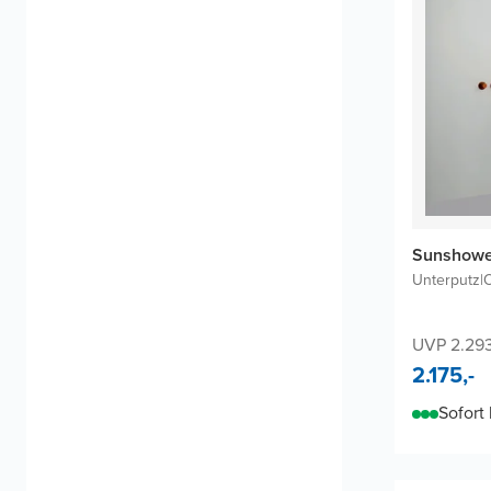
Sunshower
Unterputz
|
O
UVP 2.29
2.175,-
Sofort 