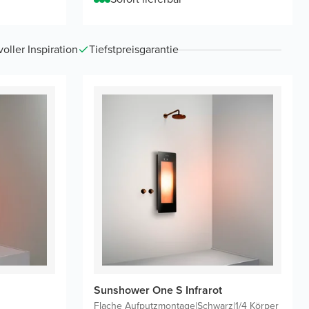
ller Inspiration
Tiefstpreisgarantie
Sunshower One S Infrarot
Flache Aufputzmontage
|
Schwarz
|
1/4 Körper