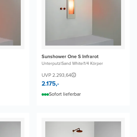
Sunshower One S Infrarot
Unterputz
|
Sand White
|
1/4 Körper
UVP 2.293,64
2.175,-
Sofort lieferbar