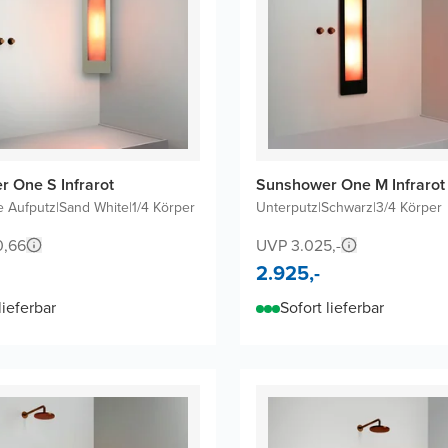
 One S Infrarot
Sunshower One M Infrarot
 Aufputz
|
Sand White
|
1/4 Körper
Unterputz
|
Schwarz
|
3/4 Körper
0,66
UVP 3.025,-
2.925,-
lieferbar
Sofort lieferbar