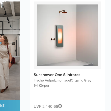
Sunshower One S Infrarot
Flache Aufputzmontage
|
Organic Grey
|
1/4 Körper
UVP 2.440,66