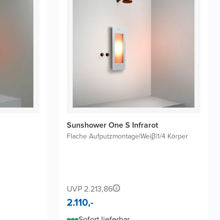
Sunshower One S Infrarot
Flache Aufputzmontage
|
Weiβ
|
1/4 Körper
UVP 2.213,86
2.110,-
Sofort lieferbar