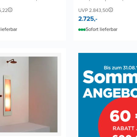
6,22
UVP 2.843,50
2.725,-
lieferbar
Sofort lieferbar