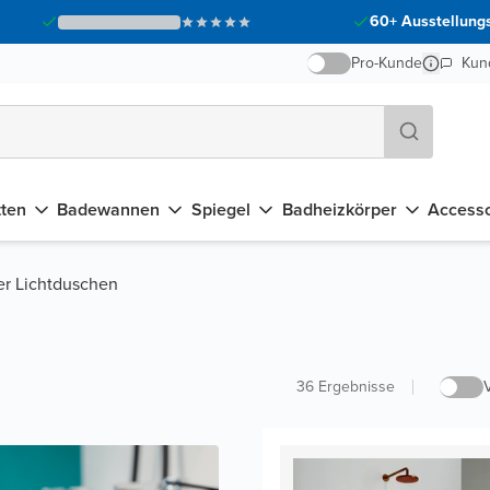
60+ Ausstellungs
Pro-Kunde
Kun
tten
Badewannen
Spiegel
Badheizkörper
Accesso
er Lichtduschen
36
Ergebnisse