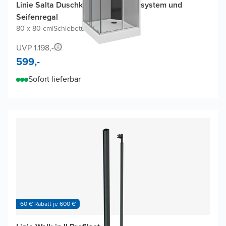
Linie Salta Duschkabine mit Duschsystem und
Seifenregal
80 x 80 cm
|
Schiebetür
|
Profil Chrom
UVP 1.198,-
599,-
Sofort lieferbar
60 € Rabatt je 600 €