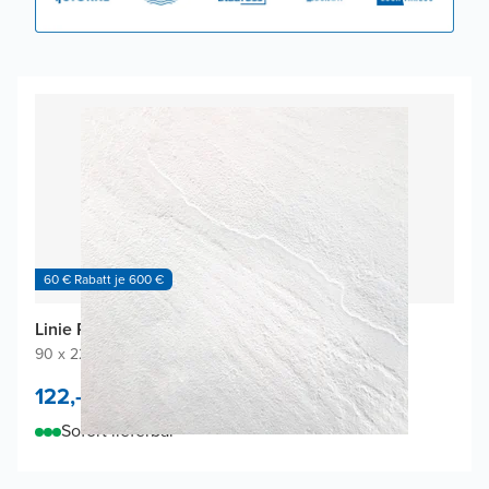
60 € Rabatt je 600 €
Linie Rumba Duschrückwand
90 x 220 cm
|
Weiß matt
|
Acryl
122,-
/
m²
Sofort lieferbar