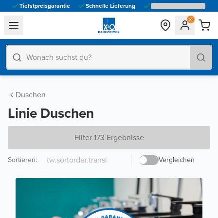
Tiefstpreisgarantie
Schnelle Lieferung
general.navigation.toggle_menu.label
Duschen
Linie Duschen
Filter 173 Ergebnisse
Sortieren
:
Vergleichen