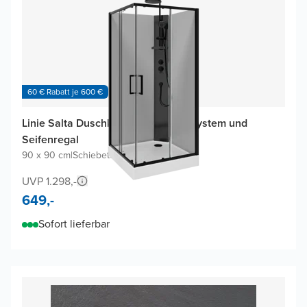
60 € Rabatt je 600 €
Linie Salta Duschkabine mit Duschsystem und
Seifenregal
90 x 90 cm
|
Schiebetür
|
Profil Schwarz
UVP 1.298,-
649,-
Sofort lieferbar