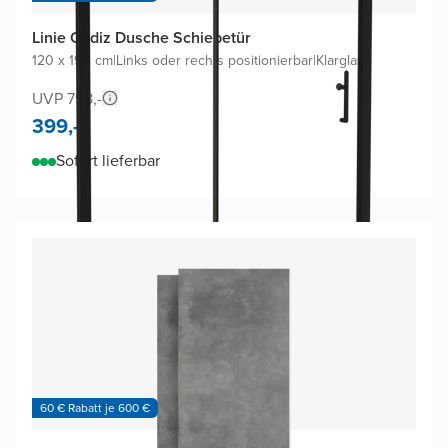
Linie Cadiz Dusche Schiebetür
120 x 190 cm
|
Links oder rechts positionierbar
|
Klarglas
UVP 798,-
399,-
Sofort lieferbar
60 € Rabatt je 600 €