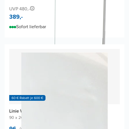
UVP 480,-
389,-
Sofort lieferbar
60 € Rabatt je 600 €
Linie Wall Duschrückwand
90 x 260 cm
|
Weiß Glänzend
|
Acryl
96,-
/
m²