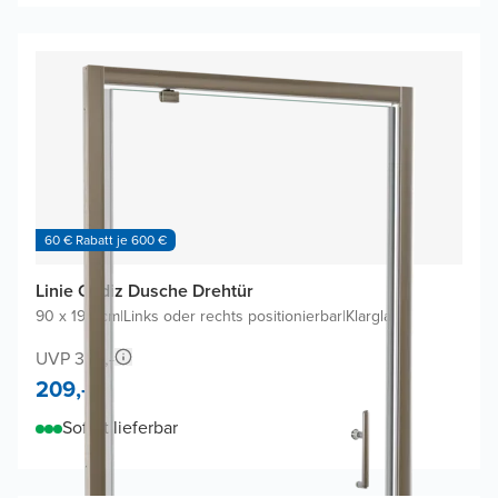
60 € Rabatt je 600 €
Linie Cadiz Dusche Drehtür
90 x 190 cm
|
Links oder rechts positionierbar
|
Klarglas
UVP 398,-
209,-
Sofort lieferbar