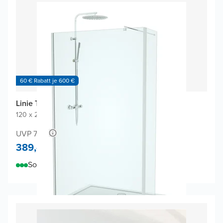
60 € Rabatt je 600 €
Linie Twist Walk-in Dusche
120 x 200 cm
|
Klarglas
|
Profil Chrom glänzend
UVP 718,-
389,-
Sofort lieferbar