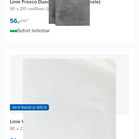
Linie Fresco Duschrückwand (2 Paneele)
90 x 210 cm
|
River Grey
|
SPC
56,-
/
m²
Sofort lieferbar
60 € Rabatt je 600 €
Linie Wall Duschrückwand
80 x 220 cm
|
Weiß Glänzend
|
Acryl