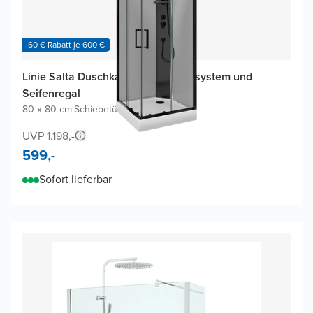
60 € Rabatt je 600 €
Linie Salta Duschkabine mit Duschsystem und
Seifenregal
80 x 80 cm
|
Schiebetür
|
Profil Schwarz
UVP 1.198,-
599,-
Sofort lieferbar