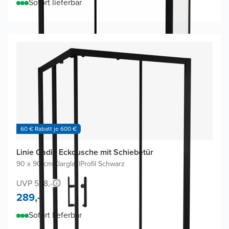
Sofort lieferbar
60 € Rabatt je 600 €
Linie Cadiz Eckdusche mit Schiebetür
90 x 90 cm
|
Klarglas
|
Profil Schwarz
UVP 538,-
289,-
Sofort lieferbar