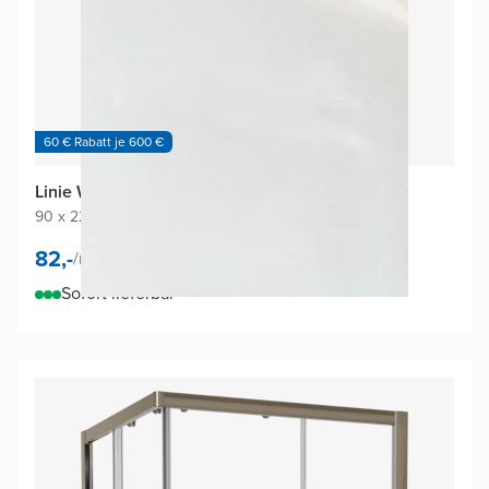
60 € Rabatt je 600 €
Linie Wall Duschrückwand
90 x 220 cm
|
Weiß Glänzend
|
Acryl
82,-
/
m²
Sofort lieferbar