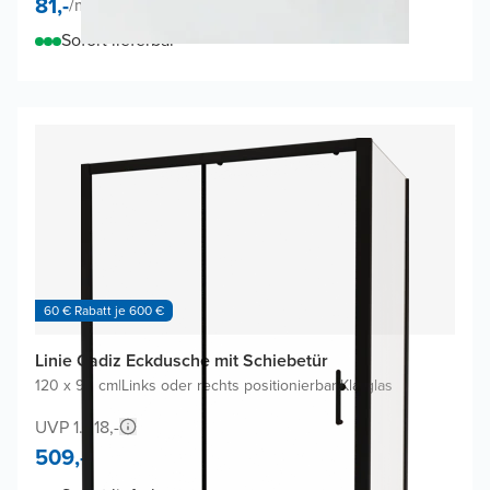
81,-
/
m²
Sofort lieferbar
60 € Rabatt je 600 €
Linie Cadiz Eckdusche mit Schiebetür
120 x 90 cm
|
Links oder rechts positionierbar
|
Klarglas
UVP 1.018,-
509,-