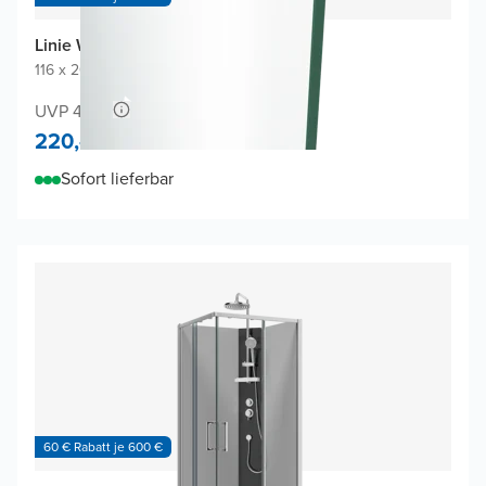
Linie Walk-In Duschwand Glas
116 x 200 cm
|
Klarglas
UVP 420,-
220,-
Sofort lieferbar
60 € Rabatt je 600 €