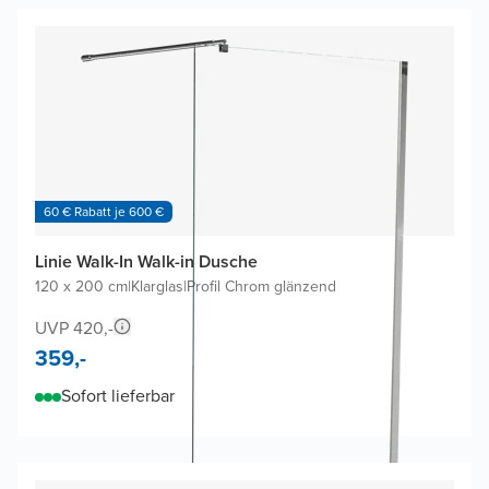
60 € Rabatt je 600 €
Linie Walk-In Walk-in Dusche
120 x 200 cm
|
Klarglas
|
Profil Chrom glänzend
UVP 420,-
359,-
Sofort lieferbar