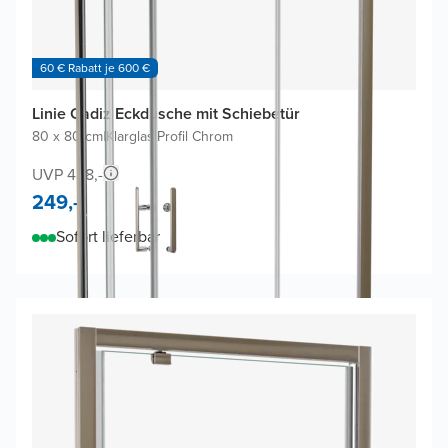
60 € Rabatt je 600 €
Linie Cadiz Eckdusche mit Schiebetür
80 x 80 cm
|
Klarglas
|
Profil Chrom
UVP 438,-
249,-
Sofort lieferbar