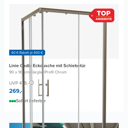
60 € Rabatt je 600 €
Linie Cadiz Eckdusche mit Schiebetür
90 x 90 cm
|
Klarglas
|
Profil Chrom
UVP 478,-
269,-
Sofort lieferbar