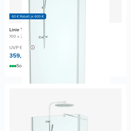
60 € Rabatt je 600 €
Linie Twist Walk-in Dusche
100 x 200 cm
|
Klarglas
|
Profil Chrom glänzend
UVP 658,-
359,-
Sofort lieferbar