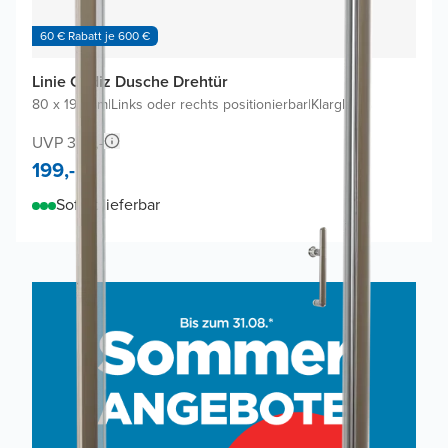
60 € Rabatt je 600 €
Linie Cadiz Dusche Drehtür
80 x 190 cm
|
Links oder rechts positionierbar
|
Klarglas
UVP 390,-
199,-
Sofort lieferbar