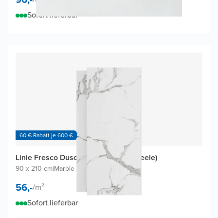
Sofort lieferbar
60 € Rabatt je 600 €
Linie Fresco Duschrückwand (2 Paneele)
90 x 210 cm
|
Marble White
|
SPC
56,-
/
m²
Sofort lieferbar