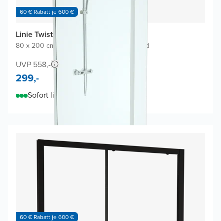
60 € Rabatt je 600 €
Linie Twist Walk-in Dusche
80 x 200 cm
|
Klarglas
|
Profil Chrom glänzend
UVP 558,-
299,-
Sofort lieferbar
60 € Rabatt je 600 €