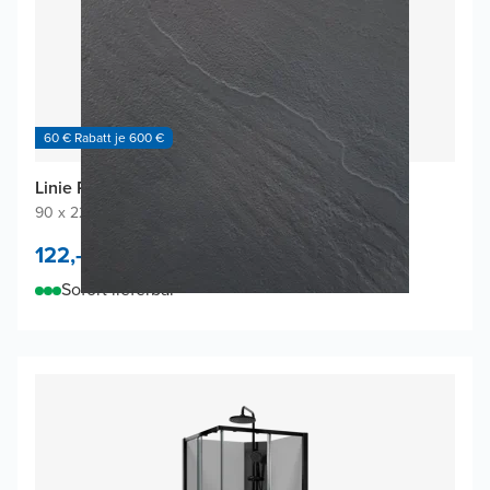
60 € Rabatt je 600 €
Linie Rumba Duschrückwand
90 x 220 cm
|
Schiefergrau
|
Acryl
122,-
/
m²
Sofort lieferbar