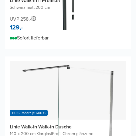
Linie Walk-in II Profilset
Schwarz matt
|
200 cm
UVP 258,-
129,-
Sofort lieferbar
60 € Rabatt je 600 €
Linie Walk-In Walk-in Dusche
140 x 200 cm
|
Klarglas
|
Profil Chrom glänzend