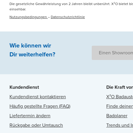
Die gesetzliche Gewährleistung von 2 Jahren bleibt unberührt. X²O bietet b
einsehbar.
Nutzungsbedingungen
–
Datenschutzrichtlinie
Wie können wir
Einen Showroom
Dir weiterhelfen
?
Kundendienst
Die Kraft vo
Kundendienst kontaktieren
X²O Badaust
Häufig gestellte Fragen (FAQ)
Finde deinen
Liefertermin ändern
Badplaner
Rückgabe oder Umtausch
Trends und I