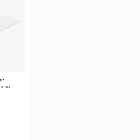
ne
urface