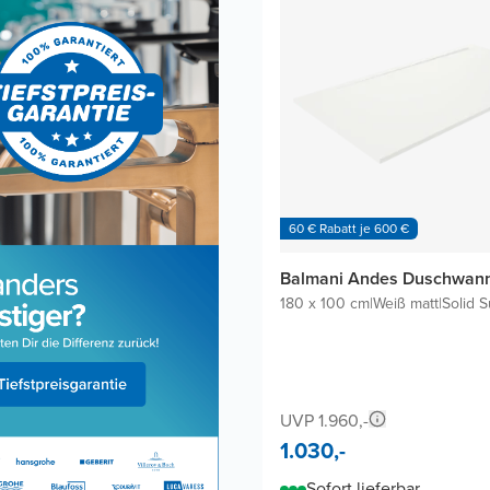
60 € Rabatt je 600 €
Balmani Andes Duschwan
180 x 100 cm
|
Weiß matt
|
Solid S
UVP 1.960,-
1.030,-
Sofort lieferbar