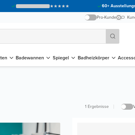
60+ Ausstellungs
Pro-Kunde
Kun
tten
Badewannen
Spiegel
Badheizkörper
Accesso
1
Ergebnisse