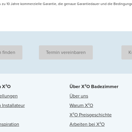
is zu 10 Jahre kommerzielle Garantie, die genaue Garantiedauer und die Bedingung
 finden
Termin vereinbaren
K
n X²O
Über X²O Badezimmer
ellungen
Über uns
 Installateur
Warum X²O
X²O Preisgeschichte
nspiration
Arbeiten bei X²O