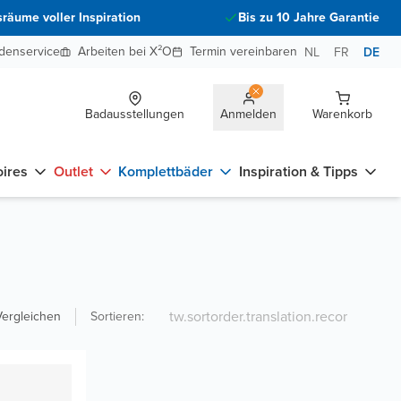
räume voller Inspiration
Bis zu 10 Jahre Garantie
denservice
Arbeiten bei X²O
Termin vereinbaren
NL
FR
DE
Badausstellungen
Anmelden
Warenkorb
ires
Outlet
Komplettbäder
Inspiration & Tipps
Vergleichen
Sortieren
: