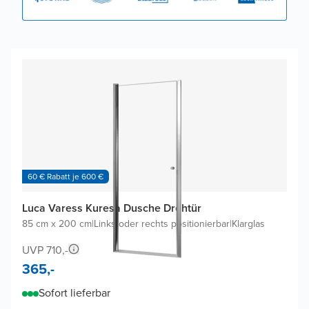
60 € Rabatt je 600 €
Luca Varess Kuresa Dusche Drehtür
85 cm x 200 cm
|
Links oder rechts positionierbar
|
Klarglas
UVP 710,-
365,-
Sofort lieferbar