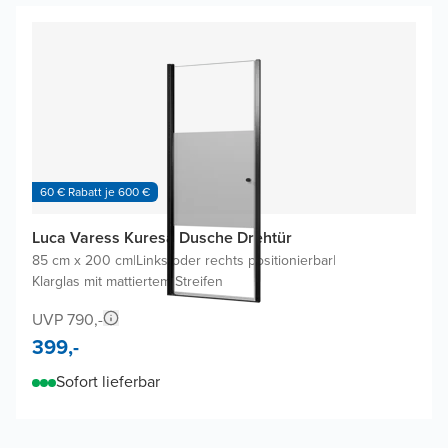
60 € Rabatt je 600 €
Luca Varess Kuresa Dusche Drehtür
85 cm x 200 cm
|
Links oder rechts positionierbar
|
Klarglas mit mattiertem Streifen
UVP 790,-
399,-
Sofort lieferbar