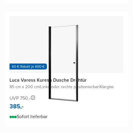
60 € Rabatt je 600 €
Luca Varess Kuresa Dusche Drehtür
85 cm x 200 cm
|
Links oder rechts positionierbar
|
Klarglas
UVP 750,-
385,-
Sofort lieferbar