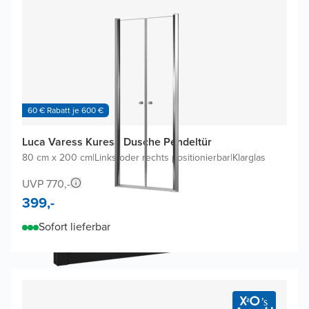
60 € Rabatt je 600 €
Luca Varess Kuresa Dusche Pendeltür
80 cm x 200 cm
|
Links oder rechts positionierbar
|
Klarglas
UVP 770,-
399,-
Sofort lieferbar