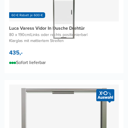
60 € Rabatt je 600 €
Luca Varess Vidor In Dusche Drehtür
80 x 190cm
|
Links oder rechts positionierbar
|
Klarglas mit mattiertem Streifen
435,-
Sofort lieferbar