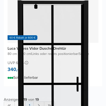
60 € Rabatt je 600 €
Luca Varess Vidor Dusche Drehtür
80 cm x 190 cm
|
Links oder rechts positionierbar
|
Square
UVP 640,-
340,-
Sofort lieferbar
Anzeigen
1
-
19
von
19
1