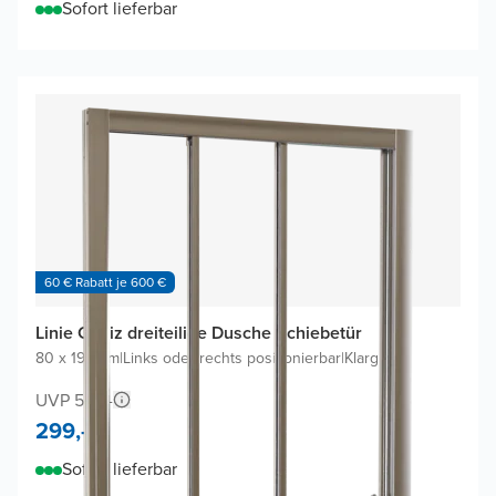
Sofort lieferbar
60 € Rabatt je 600 €
Linie Cadiz dreiteilige Dusche Schiebetür
80 x 190 cm
|
Links oder rechts positionierbar
|
Klarglas
UVP 578,-
299,-
Sofort lieferbar