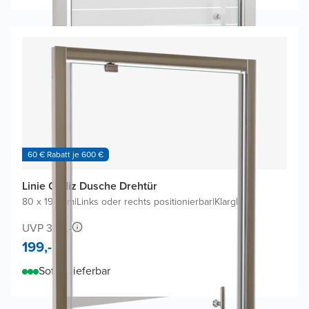
60 € Rabatt je 600 €
Linie Cadiz Dusche Drehtür
80 x 190 cm
|
Links oder rechts positionierbar
|
Klarglas
UVP 390,-
199,-
Sofort lieferbar