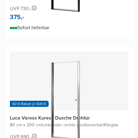
UVP 730,-
375,-
Sofort lieferbar
60 € Rabatt je 600 €
Luca Varess Kuresa Dusche Drehtür
80 cm x 200 cm
|
Links oder rechts positionierbar
|
Klarglas
UVP 690,-