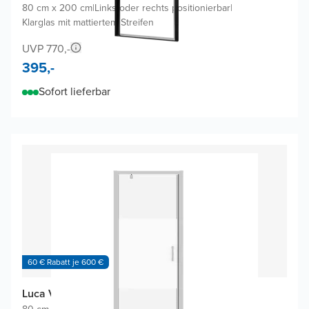
80 cm x 200 cm
|
Links oder rechts positionierbar
|
Klarglas mit mattiertem Streifen
UVP 770,-
395,-
Sofort lieferbar
60 € Rabatt je 600 €
Luca Varess Vidor Dusche Drehtür