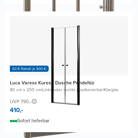
60 € Rabatt je 600 €
Luca Varess Kuresa Dusche Pendeltür
80 cm x 200 cm
|
Links oder rechts positionierbar
|
Klarglas
UVP 790,-
410,-
Sofort lieferbar