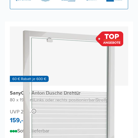
60 € Rabatt je 600 €
SanyOne Anton Dusche Drehtür
80 x 190 cm
|
Links oder rechts positionierbar
|
Streifglas
UVP 278,-
159,-
Sofort lieferbar