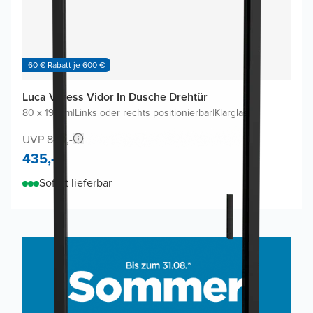
60 € Rabatt je 600 €
Luca Varess Vidor In Dusche Drehtür
80 x 190cm
|
Links oder rechts positionierbar
|
Klarglas
UVP 840,-
435,-
Sofort lieferbar