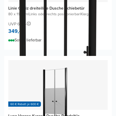
Linie Cadiz dreiteilige Dusche Schiebetür
80 x 190 cm
|
Links oder rechts positionierbar
|
Klarglas
UVP 658,-
349,-
Sofort lieferbar
60 € Rabatt je 600 €
Luca Varess Kuresa Dusche Pendeltür