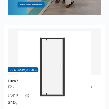
60 € Rabatt je 600 €
Luca Varess Vidor Dusche Drehtür
80 cm x 190 cm
|
Links oder rechts positionierbar
|
Klarglas
UVP 580,-
310,-