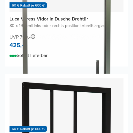
60 € Rabatt je 600 €
Luca Varess Vidor In Dusche Drehtür
80 x 190cm
|
Links oder rechts positionierbar
|
Klarglas
UVP 790,-
425,-
Sofort lieferbar
60 € Rabatt je 600 €