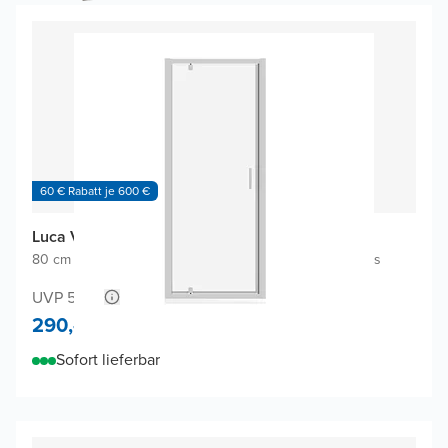
60 € Rabatt je 600 €
Luca Varess Vidor Dusche Drehtür
80 cm x 190 cm
|
Links oder rechts positionierbar
|
Klarglas
UVP 540,-
290,-
Sofort lieferbar