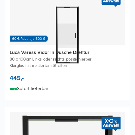
60 € Rabatt je 600 €
Luca Varess Vidor In Dusche Drehtür
80 x 190cm
|
Links oder rechts positionierbar
|
Klarglas mit mattiertem Streifen
445,-
Sofort lieferbar