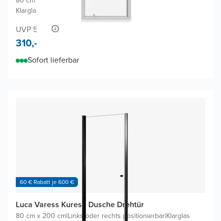
80 cm x 190 cm
|
Links oder rechts positionierbar
|
Klarglas mit mattiertem Streifen
UVP 580,-
310,-
Sofort lieferbar
60 € Rabatt je 600 €
Luca Varess Kuresa Dusche Drehtür
80 cm x 200 cm
|
Links oder rechts positionierbar
|
Klarglas