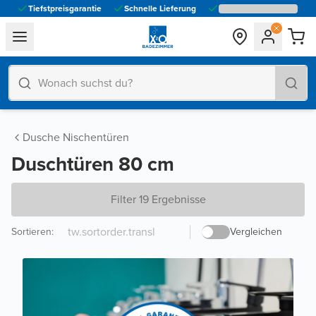
Tiefstpreisgarantie
Schnelle Lieferung
general.navigation.toggle_menu.label
Dusche Nischentüren
Duschtüren 80 cm
Filter 19 Ergebnisse
Sortieren
:
Vergleichen