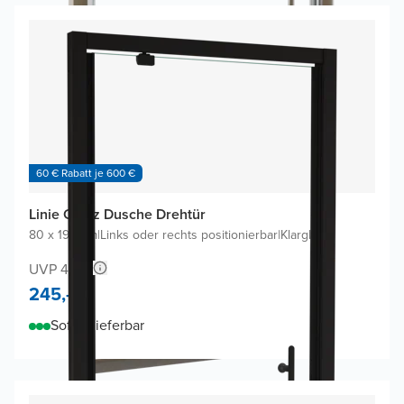
60 € Rabatt je 600 €
Linie Cadiz Dusche Drehtür
80 x 190 cm
|
Links oder rechts positionierbar
|
Klarglas
UVP 470,-
245,-
Sofort lieferbar