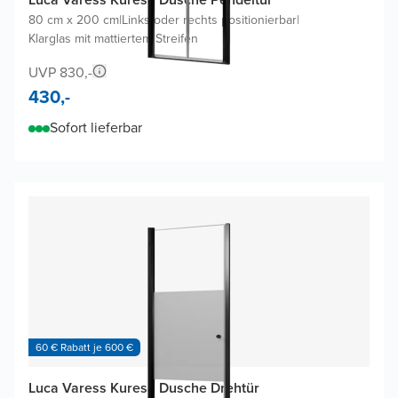
80 cm x 200 cm
|
Links oder rechts positionierbar
|
Klarglas mit mattiertem Streifen
UVP 830,-
430,-
Sofort lieferbar
60 € Rabatt je 600 €
Luca Varess Kuresa Dusche Drehtür