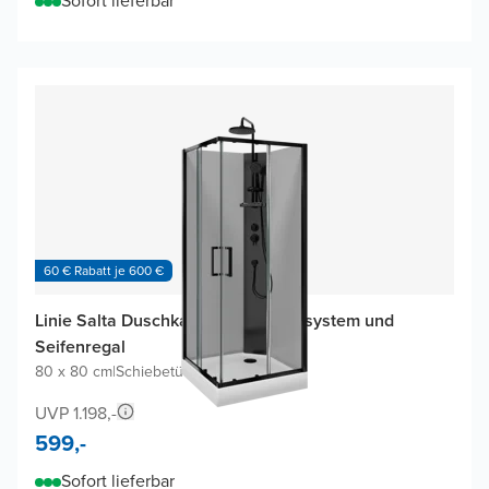
Sofort lieferbar
60 € Rabatt je 600 €
Linie Salta Duschkabine mit Duschsystem und
Seifenregal
80 x 80 cm
|
Schiebetür
|
Profil Schwarz
UVP 1.198,-
599,-
Sofort lieferbar