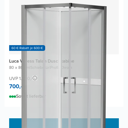
60 € Rabatt je 600 €
Luca Varess Talan Duschkabine
80 x 80 cm
|
Schiebetür
|
Profil Chrom
UVP 1.400,-
700,-
Sofort lieferbar