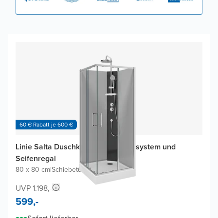
60 € Rabatt je 600 €
Linie Salta Duschkabine mit Duschsystem und
Seifenregal
80 x 80 cm
|
Schiebetür
|
Profil Chrom
UVP 1.198,-
599,-