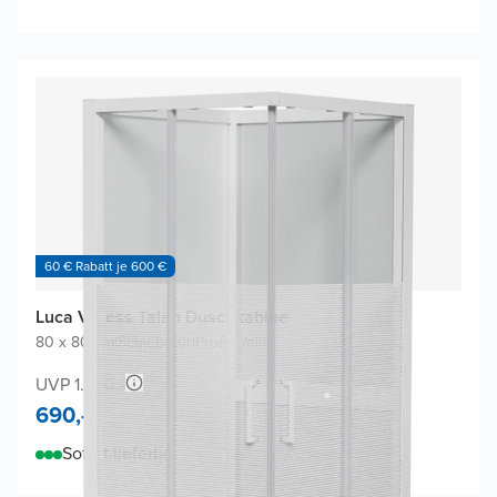
60 € Rabatt je 600 €
Luca Varess Talan Duschkabine
80 x 80 cm
|
Schiebetür
|
Profil Weiß
UVP 1.380,-
690,-
Sofort lieferbar