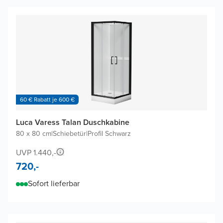
60 € Rabatt je 600 €
Luca Varess Talan Duschkabine
80 x 80 cm
|
Schiebetür
|
Profil Schwarz
UVP 1.440,-
720,-
Sofort lieferbar