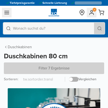
Tiefstpreisgarantie
Schnelle Lieferung
general.navigation.toggle_menu.label
Duschkabinen
Duschkabinen 80 cm
Filter 7 Ergebnisse
Sortieren
:
Vergleichen