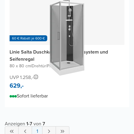
60 € Rabatt je 600 €
Linie Salta Duschkabine mit Duschsystem und
Seifenregal
80 x 80 cm
|
Drehtür
|
Profil Chrom
UVP 1.258,-
629,-
Sofort lieferbar
Anzeigen
1
-
7
von
7
1