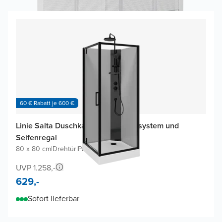
60 € Rabatt je 600 €
Linie Salta Duschkabine mit Duschsystem und
Seifenregal
80 x 80 cm
|
Drehtür
|
Profil Schwarz
UVP 1.258,-
629,-
Sofort lieferbar