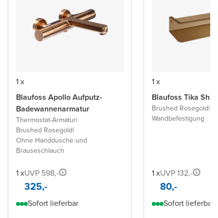
1 x
1 x
Blaufoss Apollo Aufputz-
Blaufoss Tika Sha
Badewannenarmatur
Brushed Rosegold
|
28
Wandbefestigung
Thermostat-Armatur
|
Brushed Rosegold
|
Ohne Handdusche und
Brauseschlauch
1 x
UVP 598,-
1 x
UVP 132,-
325,-
80,-
Sofort lieferbar
Sofort lieferbar