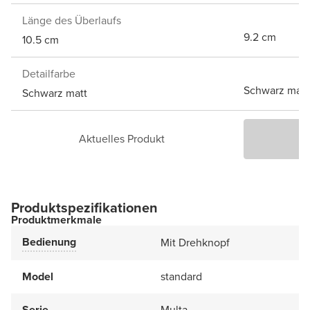
Länge des Überlaufs
9.2 cm
10.5 cm
Detailfarbe
Schwarz matt
Schwarz matt
Aktuelles Produkt
P
Produktspezifikationen
Produktmerkmale
Bedienung
Mit Drehknopf
Model
standard
Serie
Multa