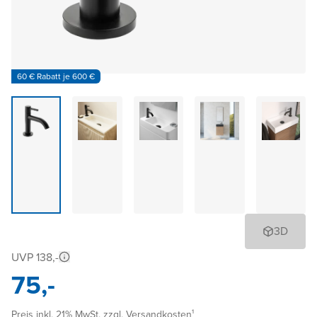
60 € Rabatt je 600 €
3D
UVP 138,-
75,-
Preis inkl. 21% MwSt. zzgl. Versandkosten¹