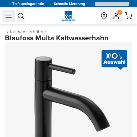
Tiefstpreisgarantie
Schnelle Lieferung
general.navigation.toggle_menu.label
general.navigation.toggle_menu.label
Kaltwasserhähne
Blaufoss Multa Kaltwasserhahn