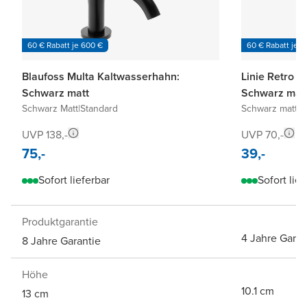
60 € Rabatt je 600 €
60 € Rabatt je 6
Blaufoss Multa Kaltwasserhahn:
Linie Retro 
Schwarz matt
Schwarz mat
Schwarz Matt
|
Standard
Schwarz matt
|
S
UVP 138,-
UVP 70,-
75,-
39,-
Sofort lieferbar
Sofort lief
Produktgarantie
4 Jahre Garan
8 Jahre Garantie
Höhe
10.1 cm
13 cm