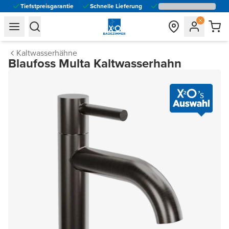
Tiefstpreisgarantie
Schnelle Lieferung
general.navigation.toggle_menu.label
general.navigation.toggle_menu.label
Kaltwasserhähne
Blaufoss Multa Kaltwasserhahn