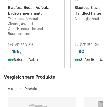
Blaufoss Bodan Aufputz-
Blaufoss Blacklin
Badewannenarmatur
Handtuchhalter
Thermostat-Armatur
|
Chrom glänzend
|
41 c
Chrom glänzend
|
Ohne Handdusche und
Brauseschlauch
1 x
UVP 330,-
1 x
UVP 150,-
165,-
90,-
Sofort lieferbar
Sofort lieferbar
Vergleichbare Produkte
Aktuelles Produkt