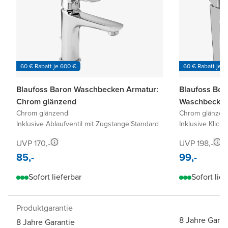
60 € Rabatt je 600 €
60 € Rabatt je 6
Blaufoss Baron Waschbecken Armatur:
Blaufoss Bod
Chrom glänzend
Waschbecken
Chrom glänzend
|
Chrom glänzen
Inklusive Ablaufventil mit Zugstange
|
Standard
Inklusive Klick-
UVP 170,-
UVP 198,-
85,-
99,-
Sofort lieferbar
Sofort lief
Produktgarantie
8 Jahre Garan
8 Jahre Garantie