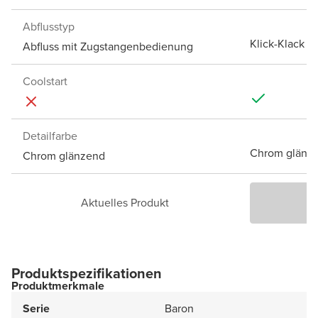
Abflusstyp
Klick-Klack A
Abfluss mit Zugstangenbedienung
Coolstart
Detailfarbe
Chrom glänz
Chrom glänzend
Aktuelles Produkt
P
Produktspezifikationen
Produktmerkmale
Serie
Baron