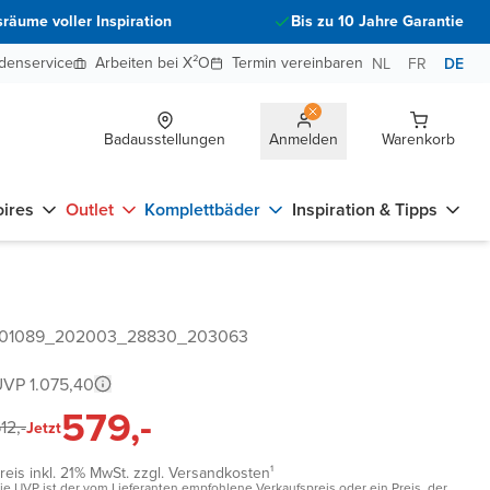
räume voller Inspiration
Bis zu 10 Jahre Garantie
denservice
Arbeiten bei X²O
Termin vereinbaren
NL
FR
DE
Badausstellungen
Anmelden
Warenkorb
ires
Outlet
Komplettbäder
Inspiration & Tipps
_201089_202003_28830_203063
VP 1.075,40
579,-
12,-
Jetzt
reis inkl. 21% MwSt. zzgl. Versandkosten¹
ie UVP ist der vom Lieferanten empfohlene Verkaufspreis oder ein Preis, der