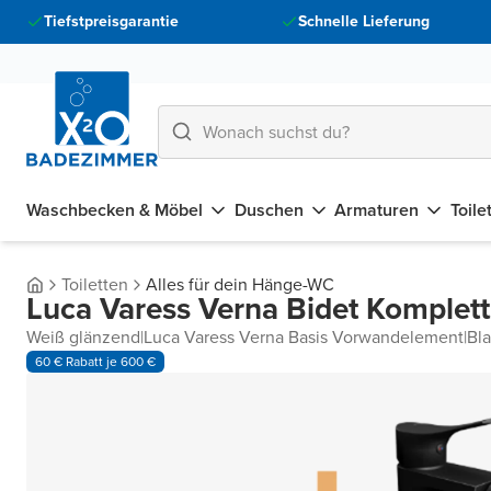
Tiefstpreisgarantie
Schnelle Lieferung
Waschbecken & Möbel
Duschen
Armaturen
Toile
Toiletten
Alles für dein Hänge-WC
Luca Varess Verna Bidet Komplett
Weiß glänzend
|
Luca Varess Verna Basis Vorwandelement
|
Bl
60 € Rabatt je 600 €