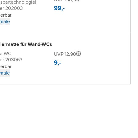
spartechnologie
|
99,-
er 202003
ferbar
male
oliermatte für Wand-WCs
de WC
|
UVP 12,90
er 203063
9,-
ferbar
male