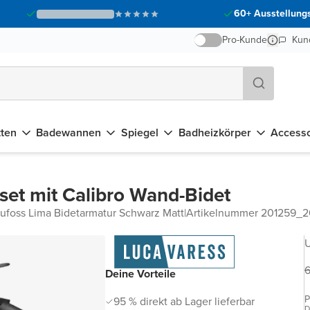
60+ Ausstellungs
Pro-Kunde
Kun
tten
Badewannen
Spiegel
Badheizkörper
Accesso
set mit Calibro Wand-Bidet
aufoss Lima Bidetarmatur Schwarz Matt
|
Artikelnummer 201259
U
6
Deine Vorteile
P
95 % direkt ab Lager lieferbar
D