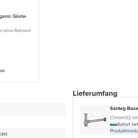
ganic Gäste-
el ohne Rahmen
|
bar
Lieferumfang
Santeg Based
Chrom
|
32 m
Sofort lie
Produktmerk
idet