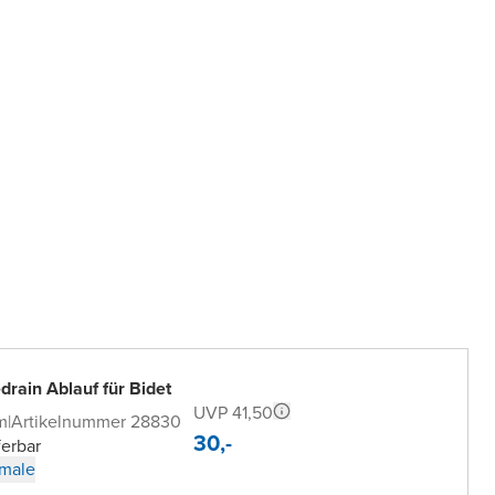
rain Ablauf für Bidet
UVP 41,50
m
|
Artikelnummer 28830
30,-
ferbar
male