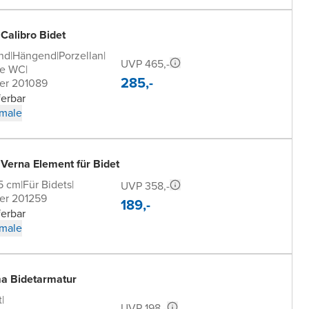
Calibro Bidet
nd
|
Hängend
|
Porzellan
|
UVP 465,-
de WC
|
285,-
er 201089
ferbar
male
Verna Element für Bidet
,5 cm
|
Für Bidets
|
UVP 358,-
er 201259
189,-
ferbar
male
ma Bidetarmatur
t
|
UVP 198,-