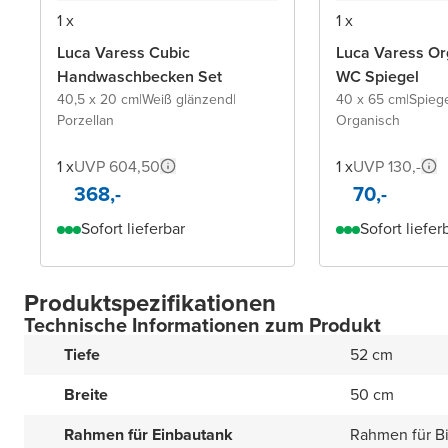
1 x
1 x
Luca Varess Cubic
Luca Varess Or
Handwaschbecken Set
WC Spiegel
40,5 x 20 cm
|
Weiß glänzend
|
40 x 65 cm
|
Spieg
Porzellan
Organisch
1 x
UVP 604,50
1 x
UVP 130,-
368,-
70,-
Sofort lieferbar
Sofort liefer
Produktspezifikationen
Technische Informationen zum Produkt
Tiefe
52 cm
Breite
50 cm
Rahmen für Einbautank
Rahmen für B