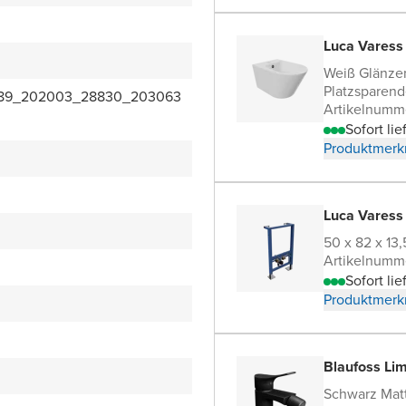
Luca Varess 
Weiß Glänze
Platzsparen
089_202003_28830_203063
Artikelnumm
Sofort lie
Produktmerk
Luca Varess 
50 x 82 x 13
Artikelnumm
Sofort lie
Produktmerk
Blaufoss Li
Schwarz Mat