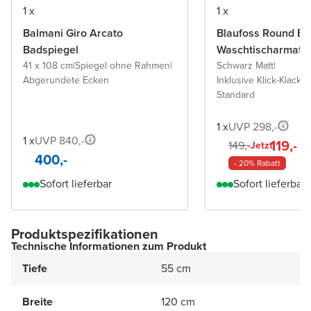
1 x
1 x
Balmani Giro Arcato
Blaufoss Round Ec
Badspiegel
Waschtischarmatu
41 x 108 cm
|
Spiegel ohne Rahmen
|
Schwarz Matt
|
Abgerundete Ecken
Inklusive Klick-Klack A
Standard
1 x
UVP 298,-
1 x
UVP 840,-
119,-
149,-
Jetzt
400,-
- 20% Rabatt
Sofort lieferbar
Sofort lieferbar
Produktspezifikationen
Technische Informationen zum Produkt
Tiefe
55 cm
Breite
120 cm