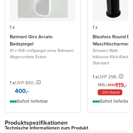
1 x
1 x
Balmani Giro Arcato
Blaufoss Round Ec
Badspiegel
Waschtischarmatu
41 x 108 cm
|
Spiegel ohne Rahmen
|
Schwarz Matt
|
Abgerundete Ecken
Inklusive Klick-Klack A
Standard
1 x
UVP 298,-
1 x
UVP 840,-
119,-
149,-
Jetzt
400,-
- 20% Rabatt
Sofort lieferbar
Sofort lieferbar
Produktspezifikationen
Technische Informationen zum Produkt