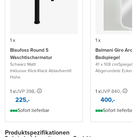
1 x
1 x
Blaufoss Round S
Balmani Giro Arca
Waschtischarmatur
Badspiegel
Schwarz Matt
|
41 x 108 cm
|
Spiegel 
Inklusive Klick-Klack Ablaufventil
|
Abgerundete Ecken
Hohe
1 x
UVP 398,-
1 x
UVP 840,-
225,-
400,-
Sofort lieferbar
Sofort lieferbar
Produktspezifikationen