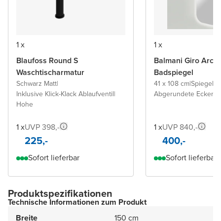
1 x
1 x
Blaufoss Round S
Balmani Giro Arca
Waschtischarmatur
Badspiegel
Schwarz Matt
|
41 x 108 cm
|
Spiegel 
Inklusive Klick-Klack Ablaufventil
|
Abgerundete Ecken
Hohe
1 x
UVP 398,-
1 x
UVP 840,-
225,-
400,-
Sofort lieferbar
Sofort lieferbar
Produktspezifikationen
Technische Informationen zum Produkt
Breite
150 cm