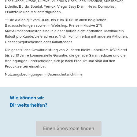
HansGrohe, Grohe, Duravit, Villeroy & Boch, Ideal Standard, Sunshower,
Lithofin, Burda, Soudal, Fernox, Viega, Easy Drain, Heau, Dumaplast,
Ersatzteile und Maßanfertigungen.
***Die Aktion gilt vom 01.05. bis zum 31.08. in allen belgischen
Badausstellungen sowie im Webshop. Preise inklusive 21%
MwSt.Transportkosten sind in dieser Aktion nicht enthalten. Maximal ein
Rabatt pro Kunde/Lieferadresse. Nicht kombinierbar mit anderen Aktionen,
Geschenkgutscheinen oder Rabattcodes.
Die gesetzliche Gewährleistung von 2 Jahren bleibt unberührt. X²O bietet
bis zu 10 Jahre kommerzielle Garantie, die genaue Garantiedauer und die
Bedingungen unterscheiden sich je nach Produkt und sind auf den
Produktseiten einsehbar.
Nutzungsbedingungen
–
Datenschutzrichtlinie
Wie können wir
Dir weiterhelfen
?
Einen Showroom finden