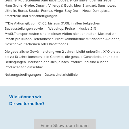
Geschenkgutscheinen oder Rabattcodes. Nicht anwendbar auf Geberit,
HansGrohe, Grohe, Duravit, Villeroy & Boch, Ideal Standard, Sunshower,
Lithofin, Burda, Soudal, Fernox, Viega, Easy Drain, Heau, Dumaplast,
Ersatzteile und Maßanfertigungen.
***Die Aktion gilt vom 01.05. bis zum 31.08. in allen belgischen
Badausstellungen sowie im Webshop. Preise inklusive 21%
MwSt.Transportkosten sind in dieser Aktion nicht enthalten. Maximal ein
Rabatt pro Kunde/Lieferadresse. Nicht kombinierbar mit anderen Aktionen,
Geschenkgutscheinen oder Rabattcodes.
Die gesetzliche Gewährleistung von 2 Jahren bleibt unberührt. X²O bietet
bis zu 10 Jahre kommerzielle Garantie, die genaue Garantiedauer und die
Bedingungen unterscheiden sich je nach Produkt und sind auf den
Produktseiten einsehbar.
Nutzungsbedingungen
–
Datenschutzrichtlinie
Wie können wir
Dir weiterhelfen
?
Einen Showroom finden