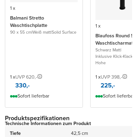
1 x
Balmani Stretto
Waschtischplatte
1 x
90 x 55 cm
|
Weiß matt
|
Solid Surface
Blaufoss Round S
Waschtischarmatu
Schwarz Matt
|
Inklusive Klick-Klack A
Hohe
1 x
UVP 620,-
1 x
UVP 398,-
330,-
225,-
Sofort lieferbar
Sofort lieferbar
Produktspezifikationen
Technische Informationen zum Produkt
Tiefe
42,5 cm