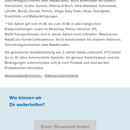
Geschenkgutscheinen oder Rabattcodes. Nicht anwendbar auf Geberit,
HansGrohe, Grohe, Duravit, Villeroy & Boch, Ideal Standard, Sunshower,
Lithofin, Burda, Soudal, Fernox, Viega, Easy Drain, Heau, Dumaplast,
Ersatzteile und Maßanfertigungen.
***Die Aktion gilt vom 01.05. bis zum 31.08. in allen belgischen
Badausstellungen sowie im Webshop. Preise inklusive 21%
MwSt.Transportkosten sind in dieser Aktion nicht enthalten. Maximal ein
Rabatt pro Kunde/Lieferadresse. Nicht kombinierbar mit anderen Aktionen,
Geschenkgutscheinen oder Rabattcodes.
Die gesetzliche Gewährleistung von 2 Jahren bleibt unberührt. X²O bietet
bis zu 10 Jahre kommerzielle Garantie, die genaue Garantiedauer und die
Bedingungen unterscheiden sich je nach Produkt und sind auf den
Produktseiten einsehbar.
Nutzungsbedingungen
–
Datenschutzrichtlinie
Wie können wir
Dir weiterhelfen
?
Einen Showroom finden