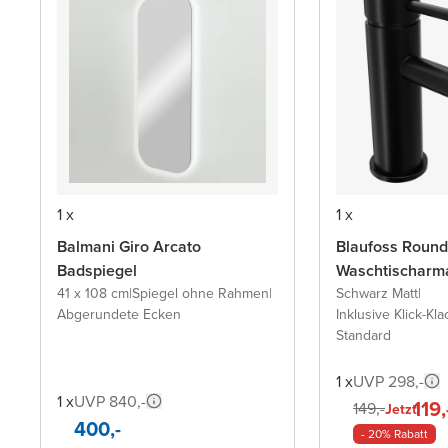
1 x
1 x
Balmani Giro Arcato
Blaufoss Round
Badspiegel
Waschtischarm
41 x 108 cm
|
Spiegel ohne Rahmen
|
Schwarz Matt
|
Abgerundete Ecken
Inklusive Klick-Kla
Standard
1 x
UVP 298,-
1 x
UVP 840,-
119,
149,-
Jetzt
400,-
- 20% Rabatt