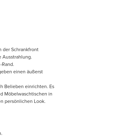
in der Schrankfront
ge Ausstrahlung.
°-Rand.
geben einen äußerst
h Belieben einrichten. Es
und Möbelwaschtischen in
en persönlichen Look.
n.