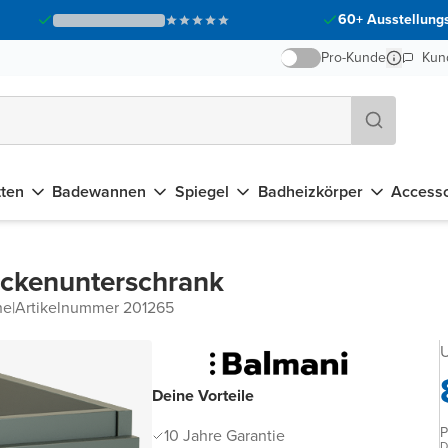
60+ Ausstellungs
Pro-Kunde
Kun
tten
Badewannen
Spiegel
Badheizkörper
Accesso
eckenunterschrank
he
|
Artikelnummer 201265
U
Deine Vorteile
P
10 Jahre Garantie
D