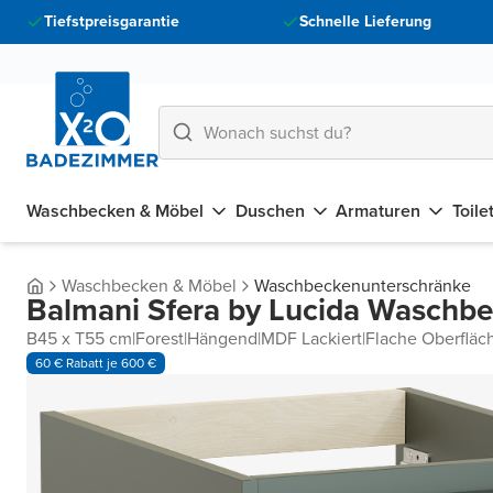
Tiefstpreisgarantie
Schnelle Lieferung
Waschbecken & Möbel
Duschen
Armaturen
Toile
Waschbecken & Möbel
Waschbeckenunterschränke
Balmani Sfera by Lucida Waschb
B45 x T55 cm
|
Forest
|
Hängend
|
MDF Lackiert
|
Flache Oberfläc
60 € Rabatt je 600 €