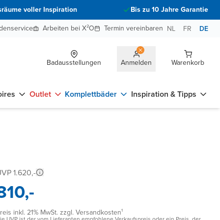
räume voller Inspiration
Bis zu 10 Jahre Garantie
denservice
Arbeiten bei X²O
Termin vereinbaren
NL
FR
DE
Badausstellungen
Anmelden
Warenkorb
ires
Outlet
Komplettbäder
Inspiration & Tipps
VP 1.620,-
810,-
reis inkl. 21% MwSt. zzgl. Versandkosten¹
ie UVP ist der vom Lieferanten empfohlene Verkaufspreis oder ein Preis, der