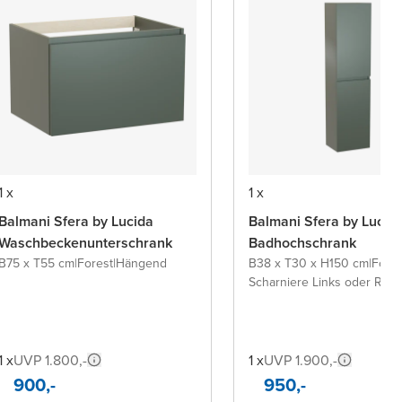
1 x
1 x
Balmani Sfera by Lucida
Balmani Sfera by Lucid
Waschbeckenunterschrank
Badhochschrank
B75 x T55 cm
|
Forest
|
Hängend
B38 x T30 x H150 cm
|
Fores
Scharniere Links oder Rech
1 x
UVP 1.800,-
1 x
UVP 1.900,-
900,-
950,-