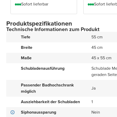
Sofort lieferbar
Sofort liefer
Produktspezifikationen
Technische Informationen zum Produkt
Tiefe
55 cm
Breite
45 cm
Maße
45 x 55 cm
Schubladenausführung
Schublade Met
geraden Seit
Passender Badhochschrank
Ja
möglich
Ausziehbarkeit der Schubladen
1
Siphonaussparung
Nein