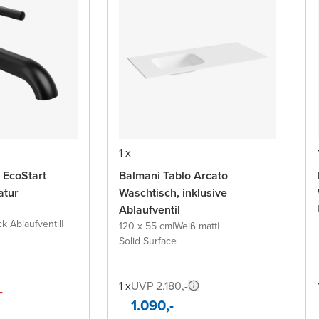
1 x
 EcoStart
Balmani Tablo Arcato
atur
Waschtisch, inklusive
Ablaufventil
ck Ablaufventil
|
120 x 55 cm
|
Weiß matt
|
Solid Surface
1 x
UVP 2.180,-
-
1.090,-