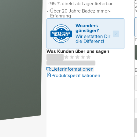
95 % direkt ab Lager lieferbar
v
W
Über 20 Jahre Badezimmer-
f
Erfahrung
D
Was Kunden über uns sagen
Lieferinformationen
B
Produktspezifikationen