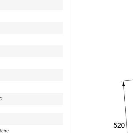
52
äche