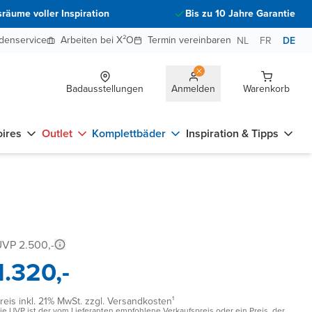
räume voller Inspiration
Bis zu 10 Jahre Garantie
denservice
Arbeiten bei X²O
Termin vereinbaren
NL
FR
DE
Badausstellungen
Anmelden
Warenkorb
ires
Outlet
Komplettbäder
Inspiration & Tipps
VP 2.500,-
1.320,-
reis inkl. 21% MwSt. zzgl. Versandkosten¹
ie UVP ist der vom Lieferanten empfohlene Verkaufspreis oder ein Preis, der