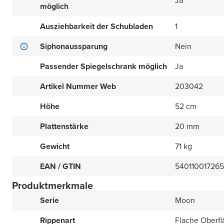
Ja
möglich
Ausziehbarkeit der Schubladen
1
Siphonaussparung
Nein
Passender Spiegelschrank möglich
Ja
Artikel Nummer Web
203042
Höhe
52 cm
Plattenstärke
20 mm
Gewicht
71 kg
EAN / GTIN
54011001726
Produktmerkmale
Serie
Moon
Rippenart
Flache Oberfl