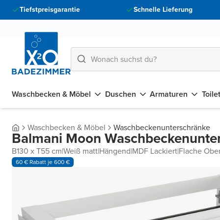
Tiefstpreisgarantie
Schnelle Lieferung
Waschbecken & Möbel
Duschen
Armaturen
Toile
Waschbecken & Möbel
Waschbeckenunterschränke
Balmani Moon Waschbeckenunte
B130 x T55 cm
|
Weiß matt
|
Hängend
|
MDF Lackiert
|
Flache Ober
60 € Rabatt je 600 €