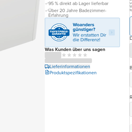
95 % direkt ab Lager lieferbar
v
W
Über 20 Jahre Badezimmer-
f
Erfahrung
D
Was Kunden über uns sagen
Lieferinformationen
B
Produktspezifikationen
R