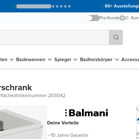
60+ Ausstellungs
Pro-Kunde
Kun
tten
Badewannen
Spiegel
Badheizkörper
Accesso
rschrank
fläche
|
Artikelnummer 203042
U
Deine Vorteile
P
10 Jahre Garantie
D