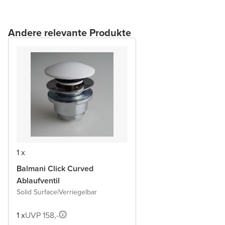
Andere relevante Produkte
1 x
Balmani Click Curved
Ablaufventil
Solid Surface
|
Verriegelbar
1 x
UVP 158,-