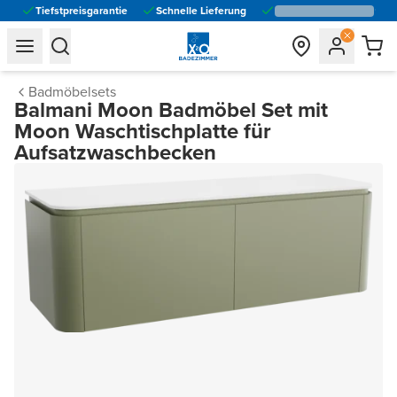
Tiefstpreisgarantie
Schnelle Lieferung
general.navigation.toggle_menu.label
general.navigation.toggle_menu.label
Badmöbelsets
Balmani Moon Badmöbel Set mit
Moon Waschtischplatte für
Aufsatzwaschbecken