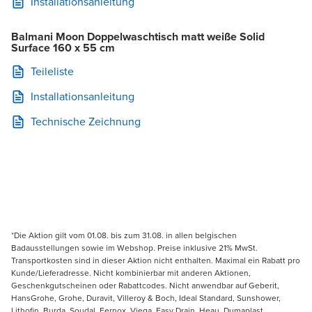
Installationsanleitung
Balmani Moon Doppelwaschtisch matt weiße Solid
Surface 160 x 55 cm
Teileliste
Installationsanleitung
Technische Zeichnung
*Die Aktion gilt vom 01.08. bis zum 31.08. in allen belgischen
Badausstellungen sowie im Webshop. Preise inklusive 21% MwSt.
Transportkosten sind in dieser Aktion nicht enthalten. Maximal ein Rabatt pro
Kunde/Lieferadresse. Nicht kombinierbar mit anderen Aktionen,
Geschenkgutscheinen oder Rabattcodes. Nicht anwendbar auf Geberit,
HansGrohe, Grohe, Duravit, Villeroy & Boch, Ideal Standard, Sunshower,
Lithofin, Burda, Soudal, Fernox, Viega, Easy Drain, Heau, Dumaplast,