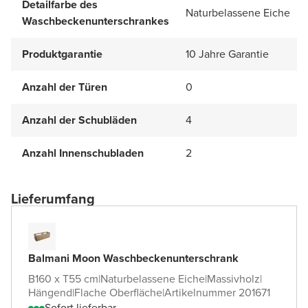
Detailfarbe des
Naturbelassene Eiche
Waschbeckenunterschrankes
Produktgarantie
10 Jahre Garantie
Anzahl der Türen
0
Anzahl der Schubläden
4
Anzahl Innenschubladen
2
Lieferumfang
Balmani Moon Waschbeckenunterschrank
B160 x T55 cm
|
Naturbelassene Eiche
|
Massivholz
|
Hängend
|
Flache Oberfläche
|
Artikelnummer 201671
Sofort lieferbar