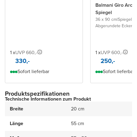
Balmani Giro Arca
Spiegel
36 x 90 cm
|
Spiegel 
Abgerundete Ecken
1 x
UVP 660,-
1 x
UVP 600,-
330,-
250,-
Sofort lieferbar
Sofort lieferbar
Produktspezifikationen
Technische Informationen zum Produkt
Breite
20 cm
Länge
55 cm