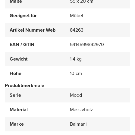
Maße
55 x 20 cm
Geeignet für
Möbel
Artikel Nummer Web
84263
EAN / GTIN
5414599892970
Gewicht
1.4 kg
Höhe
10 cm
Produktmerkmale
Serie
Mood
Material
Massivholz
Marke
Balmani