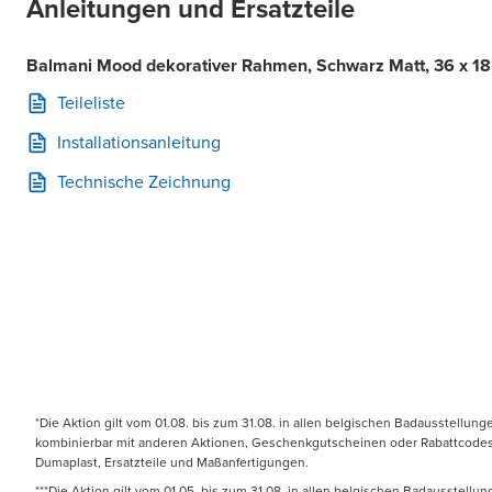
Anleitungen und Ersatzteile
Balmani Mood dekorativer Rahmen, Schwarz Matt, 36 x 1
Teileliste
Installationsanleitung
Technische Zeichnung
*Die Aktion gilt vom 01.08. bis zum 31.08. in allen belgischen Badausstellun
kombinierbar mit anderen Aktionen, Geschenkgutscheinen oder Rabattcodes. N
Dumaplast, Ersatzteile und Maßanfertigungen.
***Die Aktion gilt vom 01.05. bis zum 31.08. in allen belgischen Badausstell