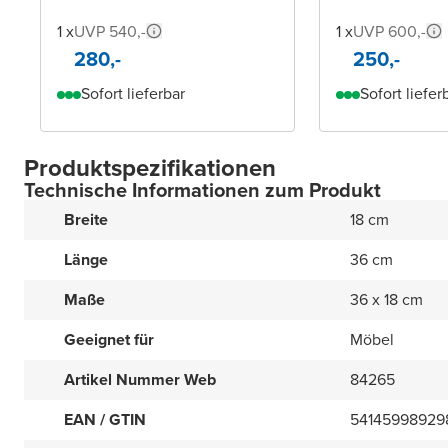
1 x
UVP 540,-
1 x
UVP 600,-
280,-
250,-
Sofort lieferbar
Sofort liefer
Produktspezifikationen
Technische Informationen zum Produkt
Breite
18 cm
Länge
36 cm
Maße
36 x 18 cm
Geeignet für
Möbel
Artikel Nummer Web
84265
EAN / GTIN
54145998929