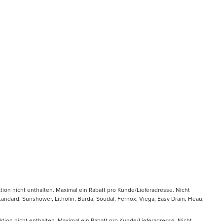
tion nicht enthalten. Maximal ein Rabatt pro Kunde/Lieferadresse. Nicht
ndard, Sunshower, Lithofin, Burda, Soudal, Fernox, Viega, Easy Drain, Heau,
ktion nicht enthalten. Maximal ein Rabatt pro Kunde/Lieferadresse. Nicht