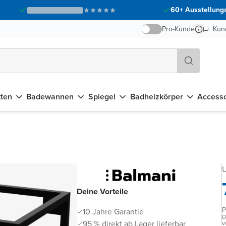
60+ Ausstellungs
Pro-Kunde
Kun
tten
Badewannen
Spiegel
Badheizkörper
Accesso
U
Deine Vorteile
P
10 Jahre Garantie
D
95 % direkt ab Lager lieferbar
v