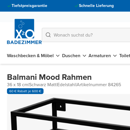
Tiefstpreisgarantie
Schnelle Lieferung
Waschbecken & Möbel
Duschen
Armaturen
Toile
Balmani Mood Rahmen
36 x 18 cm
|
Schwarz Matt
|
Edelstahl
|
Artikelnummer 84265
60 € Rabatt je 600 €