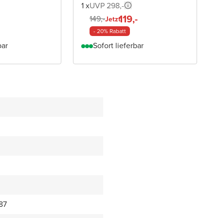
1 x
UVP 298,-
119,-
149,-
Jetzt
- 20% Rabatt
bar
Sofort lieferbar
87