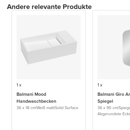
Andere relevante Produkte
1 x
1 x
Balmani Mood
Balmani Giro A
Handwaschbecken
Spiegel
36 x 18 cm
|
Weiß matt
|
Solid Surface
36 x 90 cm
|
Spieg
Abgerundete Eck