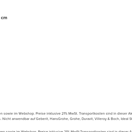
8 cm
gen sowie im Webshop. Preise inklusive 21% MwSt. Transportkosten sind in dieser Ak
icht anwendbar auf Geberit, HansGrohe, Grohe, Duravit, Villeroy & Boch, Ideal Sta
ungen sowie im Webshop. Preise inklusive 21% MwSt.Transportkosten sind in dieser A