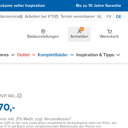
räume voller Inspiration
Bis zu 10 Jahre Garantie
denservice
Arbeiten bei X²O
Termin vereinbaren
NL
FR
DE
Badausstellungen
Anmelden
Warenkorb
ires
Outlet
Komplettbäder
Inspiration & Tipps
VP 140,-
70,-
reis inkl. 21% MwSt. zzgl. Versandkosten¹
ie UVP ist der vom Lieferanten empfohlene Verkaufspreis oder ein Preis, der
on X²O auf Basis einer vergleichenden Marktstudie der Preise von