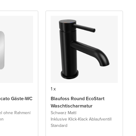
1 x
rcato Gäste-WC
Blaufoss Round EcoStart
Waschtischarmatur
el ohne Rahmen
|
Schwarz Matt
|
en
Inklusive Klick-Klack Ablaufventil
|
Standard