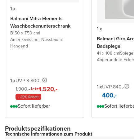
1 x
Balmani Mitra Elements
Waschbeckenunterschrank
1 x
B150 x T50 cm
|
Balmani Giro Arca
Amerikanischer Nussbaum
|
Badspiegel
Hängend
41 x 108 cm
|
Spiegel 
Abgerundete Ecken
1 x
UVP 3.800,-
1 x
UVP 840,-
1.520,-
1.900,-
Jetzt
400,-
- 20% Rabatt
Sofort lieferbar
Sofort lieferbar
Produktspezifikationen
Technische Informationen zum Produkt