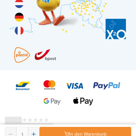
© 2026 - X²O Badezimmer – USt-IdNr: BE0627.861.895-
AGB Widerrufsrecht
In den Warenkorb