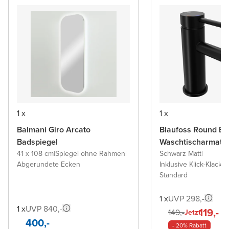
1 x
1 x
Balmani Giro Arcato
Blaufoss Round Ec
Badspiegel
Waschtischarmatu
41 x 108 cm
|
Spiegel ohne Rahmen
|
Schwarz Matt
|
Abgerundete Ecken
Inklusive Klick-Klack A
Standard
1 x
UVP 298,-
1 x
UVP 840,-
119,-
149,-
Jetzt
400,-
- 20% Rabatt