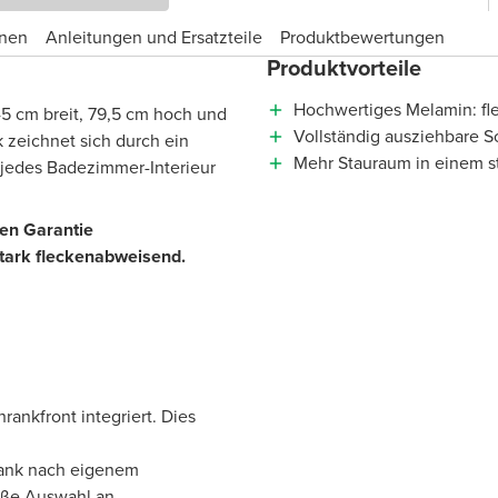
onen
Anleitungen und Ersatzteile
Produktbewertungen
Produktvorteile
Hochwertiges Melamin: fl
5 cm breit, 79,5 cm hoch und
Vollständig ausziehbare S
k zeichnet sich durch ein
Mehr Stauraum in einem s
n jedes Badezimmer-Interieur
ren Garantie
stark fleckenabweisend.
hrankfront integriert. Dies
rank nach eigenem
oße Auswahl an