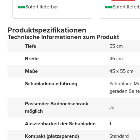
Sofort lieferbar
Sofort liefer
Produktspezifikationen
Technische Informationen zum Produkt
Tiefe
55 cm
Breite
45 cm
Maße
45 x 55 cm
Schubladenausführung
Schublade Met
geraden Seit
Passender Badhochschrank
Ja
möglich
Ausziehbarkeit der Schubladen
1
Kompakt (platzsparend)
Standard