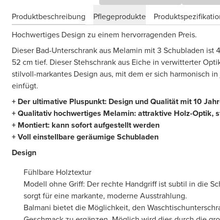
Produktbeschreibung
Pflegeprodukte
Produktspezifikati
Hochwertiges Design zu einem hervorragenden Preis.
Dieser Bad-Unterschrank aus Melamin mit 3 Schubladen ist 4
52 cm tief. Dieser Stehschrank aus Eiche in verwitterter Opti
stilvoll-markantes Design aus, mit dem er sich harmonisch i
einfügt.
+ Der ultimative Pluspunkt: Design und Qualität mit 10 Jah
+ Qualitativ hochwertiges Melamin: attraktive Holz-Optik, 
+ Montiert: kann sofort aufgestellt werden
+ Voll einstellbare geräumige Schubladen
Design
Fühlbare Holztextur
Modell ohne Griff: Der rechte Handgriff ist subtil in die Sc
sorgt für eine markante, moderne Ausstrahlung.
Balmani bietet die Möglichkeit, den Waschtischuntersch
Geschmack zu ergänzen. Möglich wird dies durch die gr