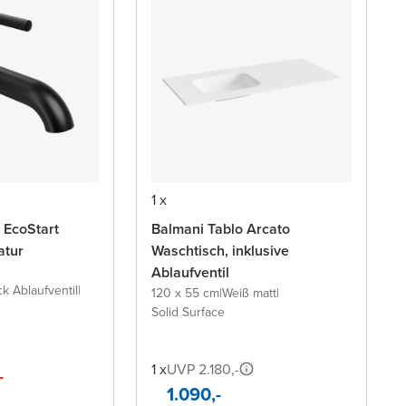
1 x
 EcoStart
Balmani Tablo Arcato
atur
Waschtisch, inklusive
Ablaufventil
ck Ablaufventil
|
120 x 55 cm
|
Weiß matt
|
Solid Surface
1 x
UVP 2.180,-
-
1.090,-