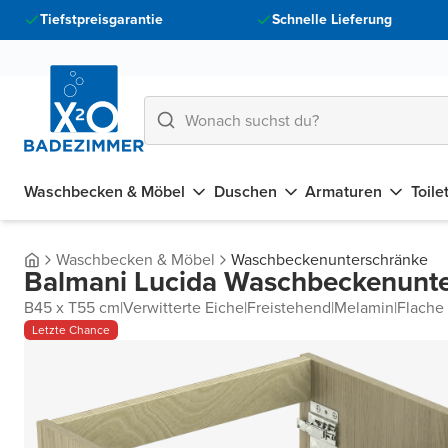
Tiefstpreisgarantie
Schnelle Lieferung
Waschbecken & Möbel
Duschen
Armaturen
Toile
Waschbecken & Möbel
Waschbeckenunterschränke
Balmani Lucida Waschbeckenunt
B45 x T55 cm
|
Verwitterte Eiche
|
Freistehend
|
Melamin
|
Flache
Letzte Chance