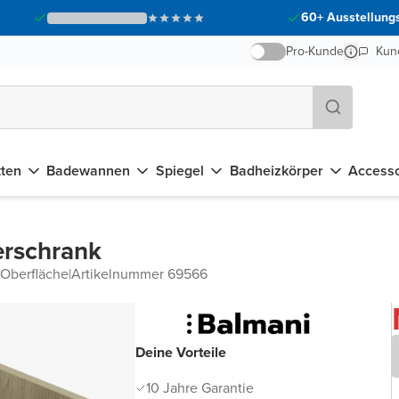
60+ Ausstellungs
Pro-Kunde
Kun
tten
Badewannen
Spiegel
Badheizkörper
Accesso
erschrank
 Oberfläche
|
Artikelnummer 69566
Deine Vorteile
10 Jahre Garantie