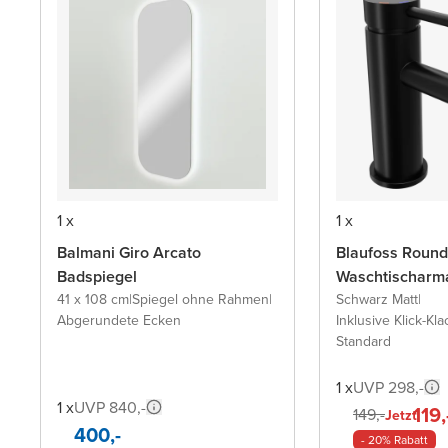
1 x
1 x
Balmani Giro Arcato
Blaufoss Round
Badspiegel
Waschtischarm
41 x 108 cm
|
Spiegel ohne Rahmen
|
Schwarz Matt
|
Abgerundete Ecken
Inklusive Klick-Kla
Standard
1 x
UVP 298,-
1 x
UVP 840,-
119,
149,-
Jetzt
400,-
- 20% Rabatt