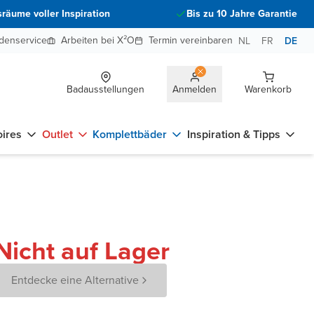
räume voller Inspiration
Bis zu 10 Jahre Garantie
denservice
Arbeiten bei X²O
Termin vereinbaren
NL
FR
DE
Badausstellungen
Anmelden
Warenkorb
ires
Outlet
Komplettbäder
Inspiration & Tipps
Nicht auf Lager
Entdecke eine Alternative