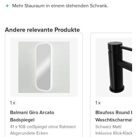
Mehr Stauraum in einem stehenden Schrank.
Andere relevante Produkte
1 x
1 x
Balmani Giro Arcato
Blaufoss Round Ec
Badspiegel
Waschtischarmatu
41 x 108 cm
|
Spiegel ohne Rahmen
|
Schwarz Matt
|
Abgerundete Ecken
Inklusive Klick-Klack A