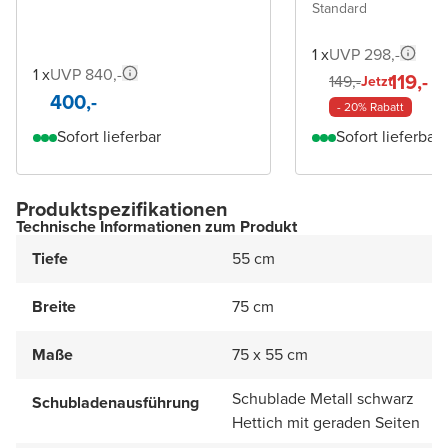
Standard
1 x
UVP 298,-
1 x
UVP 840,-
119,-
149,-
Jetzt
400,-
- 20% Rabatt
Sofort lieferbar
Sofort lieferbar
Produktspezifikationen
Technische Informationen zum Produkt
Tiefe
55 cm
Breite
75 cm
Maße
75 x 55 cm
Schublade Metall schwarz
Schubladenausführung
Hettich mit geraden Seiten