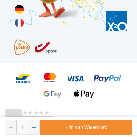
© 2026 - X²O Badezimmer – USt-IdNr: BE0627.861.895-
AGB Widerrufsrecht
In den Warenkorb
-
Datenschutz
-
Impressum