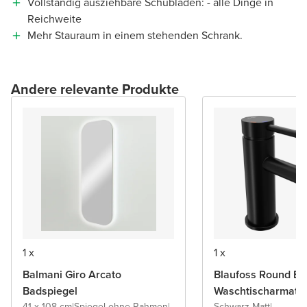
Vollständig ausziehbare Schubladen: - alle Dinge in
Reichweite
Mehr Stauraum in einem stehenden Schrank.
Andere relevante Produkte
1 x
1 x
Balmani Giro Arcato
Blaufoss Round Ec
Badspiegel
Waschtischarmatu
41 x 108 cm
|
Spiegel ohne Rahmen
|
Schwarz Matt
|