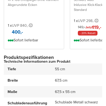
Abgerundete Ecken
Inklusive Klick-Klack A
Standard
1 x
UVP 298,-
1 x
UVP 840,-
119,-
149,-
Jetzt
400,-
- 20% Rabatt
Sofort lieferbar
Sofort lieferbar
Produktspezifikationen
Technische Informationen zum Produkt
Tiefe
55 cm
Breite
67,5 cm
Maße
67,5 x 55 cm
Schublade Metall schwarz
Schubladenausführung